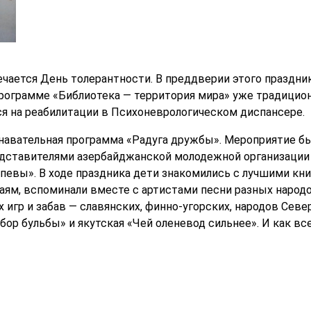
ечается День толерантности. В преддверии этого праздник
рограмме «Библиотека — территория мира» уже традицион
ся на реабилитации в Психоневрологическом диспансере.
знавательная программа «Радуга дружбы». Мероприятие б
едставителями азербайджанской молодежной организации
певы». В ходе праздника дети знакомились с лучшими кни
ям, вспоминали вместе с артистами песни разных народо
игр и забав — славянских, финно-угорских, народов Севе
бор бульбы» и якутская «Чей оленевод сильнее». И как все