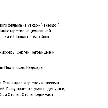
ого фильма «Пузкар» («Гнездо»).
Министерства национальной
ске и в Шарканском районе
ежиссёры Сергей Наговицын и
ан Плотников, Надежда
 Гаян видел мир своим глазами,
ней: Гаяну нравятся умные девушки,
бя, а Степа… Степа поднимает