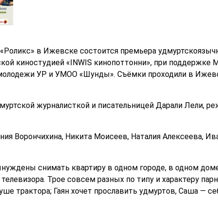
Ц «Роликс» в Ижевске состоится премьера удмуртскоязычн
кой киностудией «INWIS кинопоттонни», при поддержке 
 молодежи УР и УМОО «Шунды». Съёмки проходили в Ижев
муртской журналисткой и писательницей Дарали Лели, р
ния Ворончихина, Никита Моисеев, Наталия Алексеева, Ив
уждены снимать квартиру в одном городе, в одном доме.
с телевизора. Трое совсем разных по типу и характеру пар
уше трактора; Гаян хочет прославить удмуртов, Саша — се