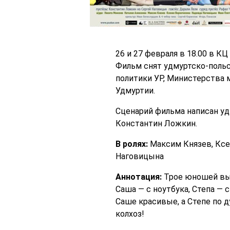
26 и 27 февраля в 18.00 в К
Фильм снят удмуртско-польс
политики УР, Министерства
Удмуртии.
Сценарий фильма написан уд
Константин Ложкин.
В ролях:
Максим Князев, Ксе
Наговицына
Аннотация:
Трое юношей вын
Саша — с ноутбука, Степа — 
Саше красивые, а Степе по д
колхоз!