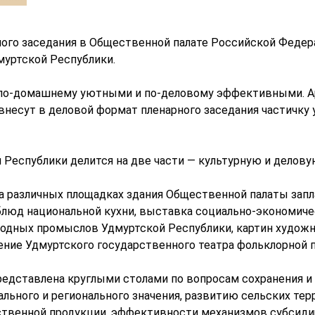
ого заседания в Общественной палате Российской Федера
муртской Республики.
по-домашнему уютными и по-деловому эффективными. Ар
несут в деловой формат пленарного заседания частичку 
Республики делится на две части — культурную и делову
а различных площадках здания Общественной палаты запл
блюд национальной кухни, выставка социально-экономиче
родных промыслов Удмуртской Республики, картин художн
ение Удмуртского государственного театра фольклорной п
едставлена круглыми столами по вопросам сохранения и
ального и регионального значения, развитию сельских тер
твенной продукции, эффективности механизмов субсидир