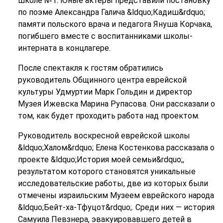
школе №1. Юные актёры представили постановку
по поэме Александра Галича &ldquo;Кадиш&rdquo;
памяти польского врача и педагога Януша Корчака,
погибшего вместе с воспитанниками школы-
интерната в концлагере.
После спектакля к гостям обратились
руководитель Общинного центра еврейской
культуры Удмуртии Марк Гольдин и директор
Музея Ижевска Марина Рупасова. Они рассказали о
том, как будет проходить работа над проектом.
Руководитель воскресной еврейской школы
&ldquo;Халом&rdquo; Елена Костенкова рассказала о
проекте &ldquo;История моей семьи&rdquo;,
результатом которого становятся уникальные
исследовательские работы, две из которых были
отмечены израильским Музеем еврейского народа
&ldquo;Бейт-ха-Тфуцот&rdquo;. Среди них — история
Самуила Певзнера, эвакуировавшего детей в