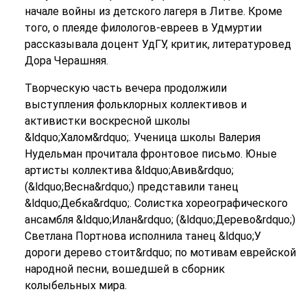
начале войны из детского лагеря в Литве. Кроме
того, о плеяде филологов-евреев в Удмуртии
рассказывала доцент УдГУ, критик, литературовед
Дора Черашняя.
Творческую часть вечера продолжили
выступления фольклорных коллективов и
активистки воскресной школы
&ldquo;Халом&rdquo;. Ученица школы Валерия
Нудельман прочитала фронтовое письмо. Юные
артисты коллектива &ldquo;Авив&rdquo;
(&ldquo;Весна&rdquo;) представили танец
&ldquo;Дебка&rdquo;. Солистка хореографического
ансамбля &ldquo;Илан&rdquo; (&ldquo;Дерево&rdquo;)
Светлана Портнова исполнила танец &ldquo;У
дороги дерево стоит&rdquo; по мотивам еврейской
народной песни, вошедшей в сборник
колыбельных мира.