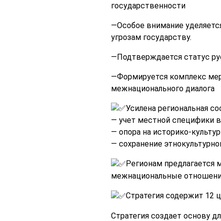
государственности
—Особое внимание уделяется
угрозам государству.
—Подтверждается статус ру
—Формируется комплекс мер 
межнационального диалога
Усилена региональная со
— учет местной специфики 
— опора на историко-культу
— сохранение этнокультурно
Регионам предлагается 
межнациональные отношения
Стратегия содержит 12 
Стратегия создает основу д