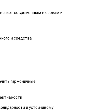
отвечает современным вызовам и
нного и средства
печить гармоничные
фективности
солидарности и устойчивому