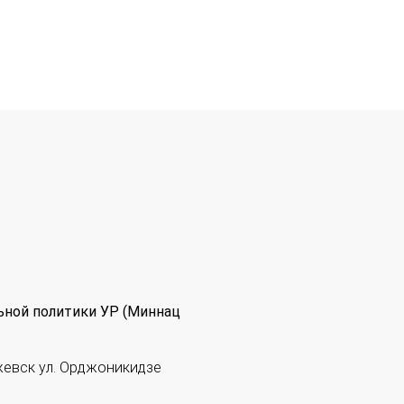
ьной политики УР (Миннац
жевск ул. Орджоникидзе