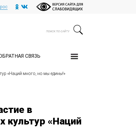
прос
ОБРАТНАЯ СВЯЗЬ
ур «Наций много, но мы едины!»
астие в
х культур «Наций