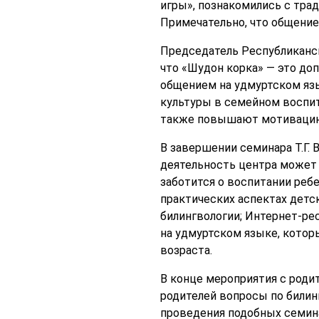
игры», познакомились с тра
Примечательно, что общение
Председатель Республиканс
что «Шудон корка» — это доп
общением на удмуртском язы
культуры в семейном воспит
также повышают мотивацию и
В завершении семинара Т.Г. 
деятельность центра может 
заботится о воспитании ребе
практических аспектах детс
билингвологии; Интернет-ре
на удмуртском языке, котор
возраста.
В конце мероприятия с роди
родителей вопросы по билин
проведения подобных семин