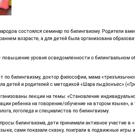
ародов состоялся семинар по билингвизму. Родители вме
раннем возрасте, а для детей была организована образов
 повышение уровня осведомлённости о билингвальном об
ст по билингвизму, доктор философии, мама «трехъязычно
ла детей и родителей с методикой «Шара лыдӟонъёс» («Гро
рганизованы лекции на темы: «Становление индивидуальн
ации ребенка на говорение/обучение на втором языке», 
лога, логопеда и специалистов по билингвизму.
просы билингвизма, дети принимали активное участие в 
зыке, сами показали сказку, поиграли в подвижные игры