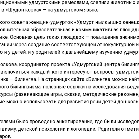
диционными удмуртскими ремеслами, слепили животных и 
 в «Шудон корка» — на удмуртском языке.
кого совета женщин-удмурток «Удмурт нылкышно кенеш» 
олнительная образовательная и коммуникативная площадка
ке. Основная цель таких площадок — повышение значимо
ании через создание соответствующей этнокультурной и
 у детей, и у родителей к дальнейшему изучению удмурт
Волкова, координатор проекта «Удмуртский центра билингв
включиться каждый, кого интересуют вопросы удмуртско
нка — билингва. На страницах сайта «Билингва можно най
кого билингвизма; полезные ссылки на исследования веду
сурсы (развивающие игры, сказки, методические рекоменд
ые можно использовать для развития речи детей дошкол
телями было проведено анкетирование, где были исследо
гвизму, детской психологии и логопедии. Родители отмет
аров.