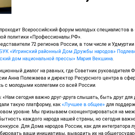
е проходит Всероссийский форум молодых специалистов в
ной политики «Профессионалы.РФ».
едставители 72 регионов России, в том числе и Удмуртии
МБУК «Игринский районный Дом Дружбы народов» Подлев
ьский дом национальной прессы» Мария Векшина
.
иционный диалог на равных, где Советник руководителя 
сии Анна Полежаева и директор Ресурсного центра в сфе
ь с молодыми коллегами со всей России.
 «Нам сегодня важно друг-друга слышать, быть друг для 
дали такую платформу, как
«Лучшее в общее»
для поддерж
овом уровне. Мы призываем сконцентрироваться на ме
ытность каждого народа нашей страны, но сегодня важн
нкурсе. Для Дома народов России, как для интегратора л
абировать ваши инициативы, выводить их на общегосуда