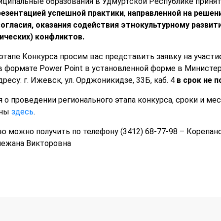
иципальные образования в Удмуртской Республике приня
резентацией успешной практики
,
направленной на решен
огласия, оказания содействия этнокультурному развит
ческих) конфликтов.
этапе Конкурса просим вас представить заявку на участие
в формате Power Point в установленной форме в Министе
есу: г. Ижевск, ул. Орджоникидзе, 33Б, каб. 4
в срок не п
 о проведении регионального этапа конкурса, сроки и ме
ены
здесь
.
можно получить по телефону (3412) 68-77-98 – Корепанов
Снежана Викторовна