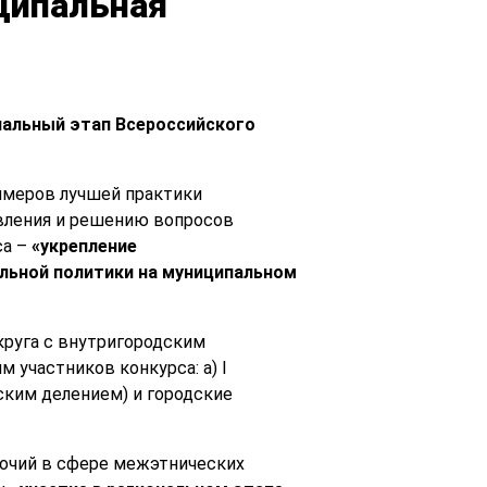
ципальная
нальный этап Всероссийского
имеров лучшей практики
авления и решению вопросов
а –
«укрепление
альной политики на муниципальном
круга с внутригородским
 участников конкурса: а) I
дским делением) и городские
очий в сфере межэтнических