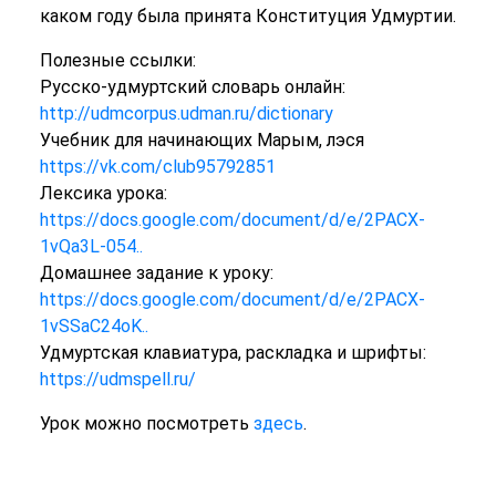
каком году была принята Конституция Удмуртии.
Полезные ссылки:
Русско-удмуртский словарь онлайн:
http://udmcorpus.udman.ru/dictionary
Учебник для начинающих Марым, лэся
https://vk.com/club95792851
Лексика урока:
https://docs.google.com/document/d/e/2PACX-
1vQa3L-054..
Домашнее задание к уроку:
https://docs.google.com/document/d/e/2PACX-
1vSSaC24oK..
Удмуртская клавиатура, раскладка и шрифты:
https://udmspell.ru/
Урок можно посмотреть
здесь
.