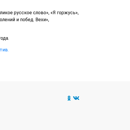
икое русское слово», «Я горжусь»,
лений и побед. Вехи»,
ода.
тив.