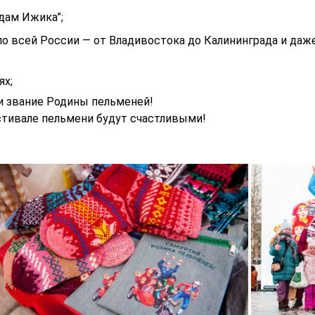
дам Ижика”;
о всей России — от Владивостока до Калининграда и даже
ях;
и звание Родины пельменей!
стивале пельмени будут счастливыми!