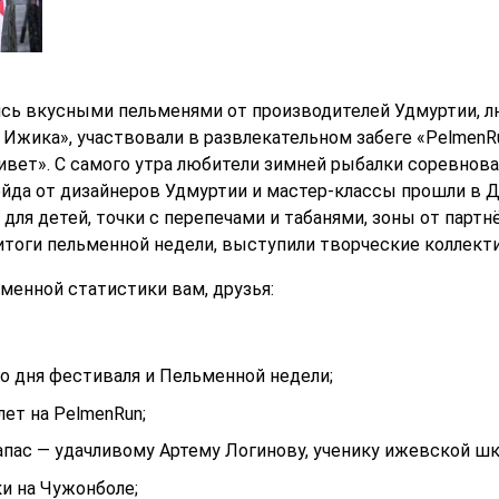
ись вкусными пельменями от производителей Удмуртии, л
Ижика», участвовали в развлекательном забеге «PelmenRu
вет». С самого утра любители зимней рыбалки соревновал
да от дизайнеров Удмуртии и мастер-классы прошли в ДК
для детей, точки с перепечами и табанями, зоны от парт
итоги пельменной недели, выступили творческие коллек
ьменной статистики вам, друзья:
го дня фестиваля и Пельменной недели;
лет на PelmenRun;
апас — удачливому Артему Логинову, ученику ижевской ш
и на Чужонболе;