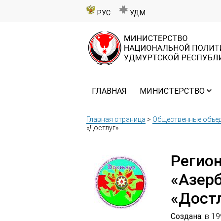
РУС
УДМ
ГЛАВНАЯ
МИНИСТЕРСТВО
Главная страница
>
Общественные объе
«Достлуг»
Регио
«Азер
«Дост
Создана:
в 19