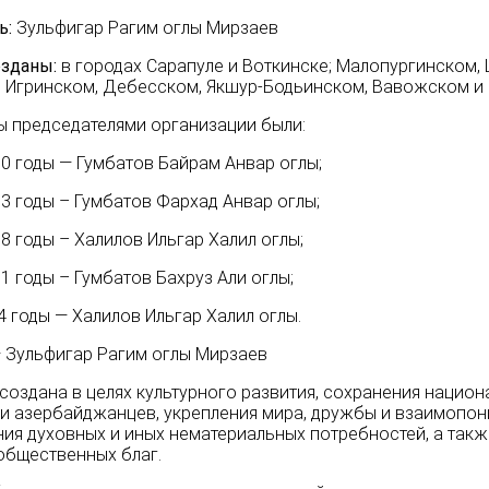
ь:
Зульфигар Рагим оглы Мирзаев
озданы:
в городах Сарапуле и Воткинске; Малопургинском,
 Игринском, Дебесском, Якшур-Бодьинском, Вавожском и 
ы председателями организации были:
00 годы — Гумбатов Байрам Анвар оглы;
03 годы – Гумбатов Фархад Анвар оглы;
08 годы – Халилов Ильгар Халил оглы;
11 годы – Гумбатов Бахруз Али оглы;
4 годы — Халилов Ильгар Халил оглы.
— Зульфигар Рагим оглы Мирзаев
создана в целях
культурного развития, сохранения национ
и азербайджанцев, укрепления мира, дружбы и взаимопон
ия духовных и иных нематериальных потребностей, а такж
общественных благ.