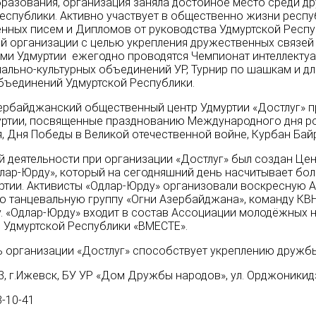
разования, организация заняла достойное место среди д
еспублики. Активно участвует в общественно жизни респу
нных писем и Дипломов от руководства Удмуртской Респу
й организации с целью укрепления дружественных связей
и Удмуртии ежегодно проводятся Чемпионат интеллектуал
ально-культурных объединений УР, Турнир по шашкам и д
бъединений Удмуртской Республики.
рбайджанский общественный центр Удмуртии «Достлуг» пр
уртии, посвященные празднованию Международного дня р
, Дня Победы в Великой отечественной войне, Курбан Бай
й деятельности при организации «Достлуг» был создан Ц
лар-Юрду», который на сегодняшний день насчитывает бо
ртии. Активисты «Одлар-Юрду» организовали воскресную 
 танцевальную группу «Огни Азербайджана», команду КВН
. «Одлар-Юрду» входит в состав Ассоциации молодёжных 
 Удмуртской Республики «ВМЕСТЕ».
 организации «Достлуг» способствует укреплению дружб
, г.Ижевск, БУ УР «Дом Дружбы народов», ул. Орджоникидз
-10-41