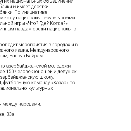
ругих национальных объединений
блики и имеет десятки
блики. По инициативе
 между национально-культурными
ьной игры «Что? Где? Когда?»
линным нардам среди национально-
оводит мероприятия в городах и в
одного языка, Международного
рам, Навруз Байрам.
ентр азербайджанской молодежи
лее 150 человек юношей и девушек
Азербайджанскую школу,
, футбольную команду «Хазар» по
национально-культурных
ы между народами.
е, 33а