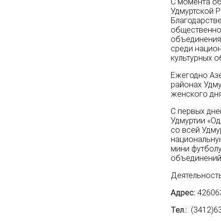
С момента об
Удмуртской Р
Благодарстве
общественно
объединениям
среди национ
культурных о
Ежегодно Азе
районах Удм
женского дня
С первых дне
Удмуртии «Од
со всей Удму
национальную
мини футболу
объединений
Деятельность
Адрес:
426063
Тел.:
(3412)63