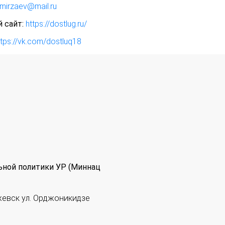
rmirzaev@mail.ru
 сайт:
https://dostlug.ru/
ttps://vk.com/dostluq18
ьной политики УР (Миннац
жевск ул. Орджоникидзе