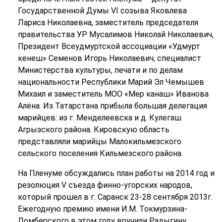
Государственной Думы VI созыва Яковлева
Лариса Николаевна, заместитель председателя
правительства УР Мусалимов Николай Николаевич,
Президент Всеудмуртской ассоциации «Удмурт
кенеш» Семенов Игорь Николаевич, специалист
Министерства культуры, печати и по делам
национальности Республики Марий Эл Чемышев
Михаил и заместитель МОО «Мер канаш» Иванова
Алёна. Из Татарстана прибыла большая делегация
марийцев: из г. Менделеевска и д. Кулегаш
Агрызского района. Кировскую область
представляли марийцы Малокильмезского
сельского поселения Кильмезского района.
На Пленуме обсуждались план работы на 2014 год и
резолюция V съезда финно-угорских народов,
который прошел в г. Саранск 23-28 сентября 2013г.
Ежегодную премию имени И.М. Токмурзина-
Ломберского в этом году вручили Радыгину