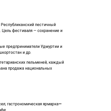
т Республиканский пестичный
 Цель фестиваля — сохранение и
ные предприниматели Удмуртии и
шкортостан и др.
егетарианских пельменей, каждый
вана продажа национальных
ел; гастрономическая ярмарка
—
афе