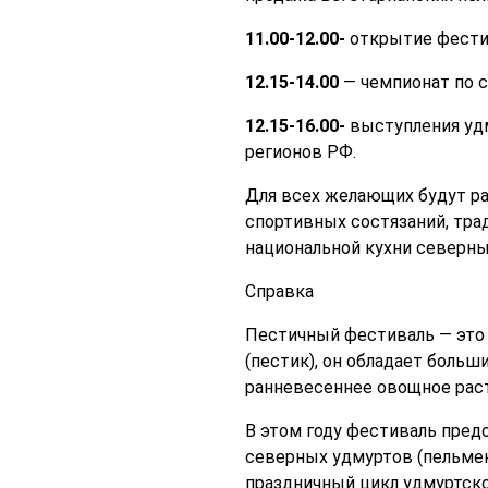
11.00-12.00-
открытие фестив
12.15-14.00
— чемпионат по 
12.15-16.00-
выступления уд
регионов РФ.
Для всех желающих будут ра
спортивных состязаний, тра
национальной кухни северны
Справка
Пестичный фестиваль — это 
(пестик), он обладает боль
ранневесеннее овощное раст
В этом году фестиваль пред
северных удмуртов (пельмени
праздничный цикл удмуртско