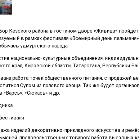
Бор Кезского района в гостином дворе «Живица» пройде
лизуемый в рамках фестиваля «Всемирный день пельменя».
обычаев удмуртского народа.
стие национально-культурные объединения, индивидуаль
ого края, Кировской области, Татарстана, Республики Ба
ована работа точек общественного питания, с продажей в
ститься Супом из полевого хвоща. Так же будет организо
 «Варсь», «Сюкась» и др.
дника:
фестиваля
ажа изделий декоративно-прикладного искусства и ремёс
ьменей, продовольственных товаров; работа выездных к