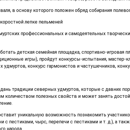
аля, в основу которого положен обряд собирания полево
скоростной лепке пельменей
муртских профессиональных и самодеятельных творческих
ботать детская семейная площадка, спортивно-игровая 
диционные игры), пройдут конкурсы-испытания, мастер-
х удмуртов, конкурс гармонистов и частушечников, конк
дань традиции северных удмуртов, которые с давних пор
шим количеством полезных свойств и может занять достой
ение.
оставит уникальную возможность познакомить участников
 с пестиками, чырс, перепечи с пестиками и т. д.), а так
го народа.