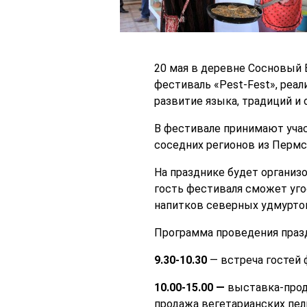
20 мая в деревне Сосновый 
фестиваль «Pest-Fest», реа
развитие языка, традиций и 
В фестивале принимают уча
соседних регионов из Пермск
На празднике будет организ
гость фестиваля сможет уго
напитков северных удмуртов
Программа проведения праз
9.30-10.30
— встреча гостей 
10.00-15.00 —
выставка-прод
продажа вегетарианских пел