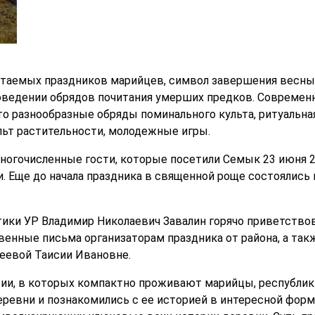
таемых праздников марийцев, символ завершения весны и
оведении обрядов почитания умерших предков. Современ
то разнообразные обряды поминального культа, ритуальная
льт растительности, молодежные игры.
ногочисленные гости, которые посетили Семык 23 июня 2
и. Еще до начала праздника в священной роще состоялис
ики УР Владимир Николаевич Завалин горячо приветство
твенные письма организаторам праздника от района, а та
еевой Таисии Ивановне.
ии, в которых компактно проживают марийцы, республик 
еревни и познакомились с ее историей в интересной форм