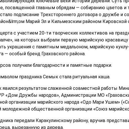
мволизирующих ключевые вехи истории деревни. Суть пр
е, посвященной главным обрядам — собиранию цветов и т
стало подписание Трехстороннего договора о дружбе и 
айон&lrm;ом Марий Эл и Кильмезским районом Кировской 
церта с участием 20-ти творческих коллективов на празд
алче», на которых выбрали первую марийскую красавицу 
лать украшения с памятным медальоном, марийскую куклу-
а — особый бренд Граховского района.
урсов получили благодарности и памятные подарки.
мволом праздника Семык стала ритуальная каша.
к явился результатом слаженной совместной работы Мин
УР «Дом Дружбы народов», Администрации МО «Граховски
ой организации марийского народа «Одо Мари Ушем» («С
 молодежной общественной организации «Союз марийской
дника передали Каракулинскому району, вручив предста
еца, вырезанную из дерева.