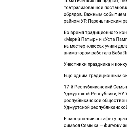
тематических площадках, си
театрализованной постановк
обрядов. Важным событием 
райном УР, Параньгинским р
Во время традиционного кон
«Марий Патыр» и «Уста Памп
на мастер-классах учили де
аниматором работала Баба Яг
Участники праздника и конк
Еще одним традиционным си
17-й Республиканский Семы
Удмуртской Республики, БУ 
республиканской общественн
Удмуртской республиканской
В завершении эстафету праз
символ Семыка — фигурку жр