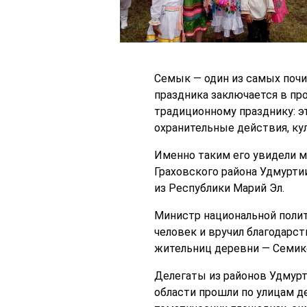
Семык — один из самых почи
праздника заключается в пр
традиционному празднику: э
охранительные действия, ку
Именно таким его увидели м
Граховского района Удмурти
из Республики Марий Эл.
Министр национальной полит
человек и вручил благодарс
жительниц деревни — Семик
Делегаты из районов Удмурт
области прошли по улицам д