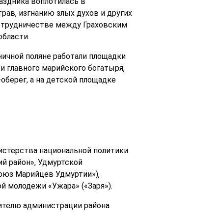
аздника воплотилась в
рав, изгнанию злых духов и других
сотрудничестве между Граховским
области.
ничной поляне работали площадки
и главного марийского богатыря,
оберег, а на детской площадке
истерства национальной политики
й район», Удмуртской
оюз Марийцев Удмуртии»),
 молодежи «Ужара» («Заря»).
вителю администрации района