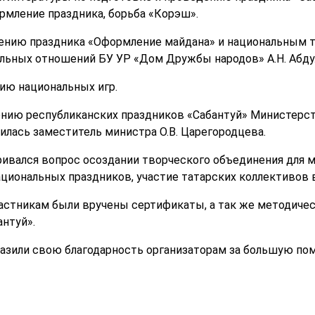
рмление праздника, борьба «Корэш».
лению праздника «Оформление майдана» и национальным т
льных отношений БУ УР «Дом Дружбы народов» А.Н. Абду
нию национальных игр.
нию республиканских праздников «Сабантуй» Министерст
илась заместитель министра О.В. Царегородцева.
ивался вопрос осоздании творческого объединения для 
циональных праздников, участие татарских коллективов в
астникам были вручены сертификаты, а так же методическ
нтуй».
азили свою благодарность организаторам за большую по