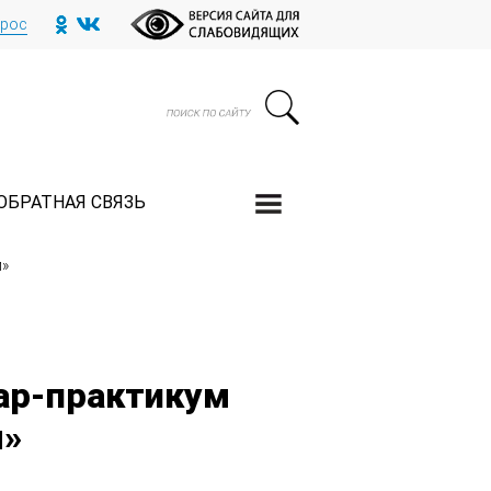
прос
ОБРАТНАЯ СВЯЗЬ
м»
ар-практикум
м»