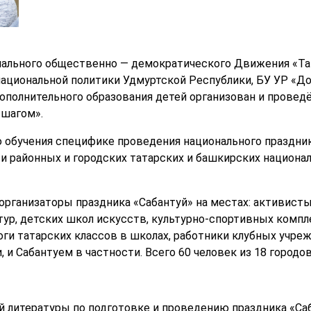
онального общественно — демократического Движения «Т
ациональной политики Удмуртской Республики, БУ УР «Д
полнительного образования детей организован и провед
 шагом».
 обучения специфике проведения национального праздника
ти районных и городских татарских и башкирских национа
 организаторы праздника «Сабантуй» на местах: активист
ур, детских школ искусств, культурно-спортивных компл
гоги татарских классов в школах, работники клубных учреж
и Сабантуем в частности. Всего 60 человек из 18 городов
й литературы по подготовке и проведению праздника «Са