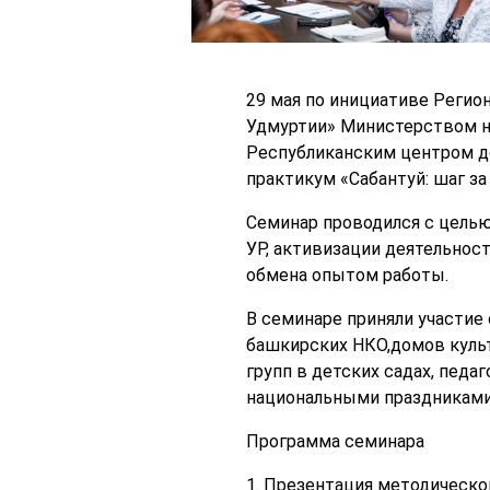
29 мая по инициативе Реги
Удмуртии» Министерством н
Республиканским центром до
практикум «Сабантуй: шаг за
Семинар проводился с целью
УР, активизации деятельнос
обмена опытом работы.
В семинаре приняли участие
башкирских НКО,домов культ
групп в детских садах, педа
национальными праздниками, 
Программа семинара
1. Презентация методическо