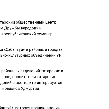
атарский общественный центр
ом Дружбы народов» и
ён республиканский семинар-
 «Сабантуй» в районах и городах
льно-культурных объединений УР,
ы районных отделений татарских и
ексов, воспитатели татарских
дений и все те, кто интересуется
 и районов Удмуртии.
бантуй»: история возникновения