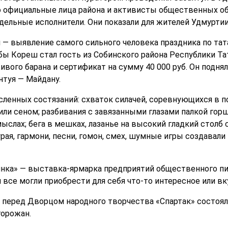
о официальные лица района и активисты общественных о
дельные исполнители. Они показали для жителей Удмурти
я — выявление самого сильного человека праздника по та
ы Кореш стал гость из Собинского района Республики Та
ивого барана и сертификат на сумму 40 000 руб. Он поднял 
нтуя — Майдану.
сленных состязаний: схваток силачей, соревнующихся в п
ли сеном; разбивания с завязанными глазами палкой горш
ыслах; бега в мешках, лазанье на высокий гладкий столб
курая, гармони, песни, гомон, смех, шумные игры создава
нка» — выставка-ярмарка предприятий общественного пи
 все могли приобрести для себя что-то интересное или вк
е перед Дворцом народного творчества «Спартак» состоял
горожан.