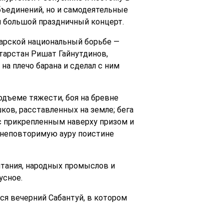
бъединений, но и самодеятельные
и большой праздничный концерт.
тарской национальный борьбе —
тарстан Ришат Гайнутдинов,
на плечо барана и сделал с ним
одъеме тяжести, боя на бревне
ков, расставленных на земле; бега
 с прикрепленным наверху призом и
ли неповторимую ауру поистине
тания, народных промыслов и
усное.
ся вечерний Сабантуй, в котором