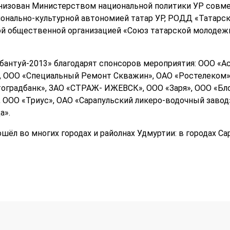
анизован Министерством национальной политики УР совм
ионально-культурной автономией татар УР, РОДД «Татарс
й общественной организацией «Союз татарской молодежи
бантуй-2013» благодарят спонсоров мероприятия: ООО «Ас
, ООО «Специальный Ремонт Скважин», ОАО «Ростелеком»
градбанк», ЗАО «СТРАЖ- ИЖЕВСК», ООО «Заря», ООО «Бло
 ООО «Триус», ОАО «Сарапульский ликеро-водочный заво
а».
шёл во многих городах и райолнах Удмуртии: в городах Сар