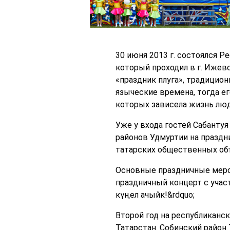
30 июня 2013 г. состоялся Р
который проходил в г. Ижевс
«праздник плуга», традицио
языческие времена, тогда е
которых зависела жизнь люд
Уже у входа гостей Сабантуя
районов Удмуртии на праздн
татарских общественных об
Основные праздничные меро
праздничный концерт с учас
күңел ачыйк!&rdquo;
Второй год на республиканс
Татарстан. Собинский район