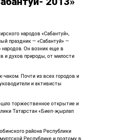
абантуй- 2013»
ирского народов «Сабантуй»,
ный праздник — «Сабантуй» —
 народов. Он возник еще в
в и духов природы, от милости
-чаком. Почти из всех городов и
руководители и активисты
рошло торжественное открытие и
блики Татарстан «Биеп-җырлап
Собинского района Республики
дмуртской Республике и поэтому в