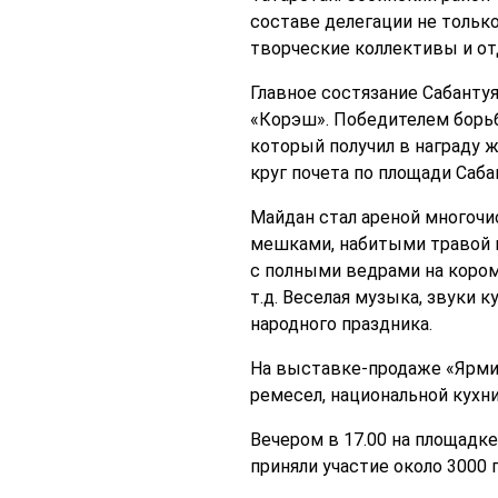
составе делегации не тольк
творческие коллективы и от
Главное состязание Сабанту
«Корэш». Победителем борьб
который получил в награду ж
круг почета по площади Саба
Майдан стал ареной многочи
мешками, набитыми травой и
с полными ведрами на кором
т.д. Веселая музыка, звуки 
народного праздника.
На выставке-продаже «Ярми
ремесел, национальной кухни
Вечером в 17.00 на площадк
приняли участие около 3000 