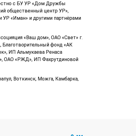
естно с БУ УР «Дом Дружбы
кий общественный центр УР»,
 УР «Иман» и другими партнёрами
социяция «Ваш дом», ОАО «Свет» г.
, Благотворительный фонд «АК
к», ИП Альмукаева Ренаса
д», ОАО «РЖД», ИП Фахрутдиновой
апул, Воткинск, Можга, Камбарка,