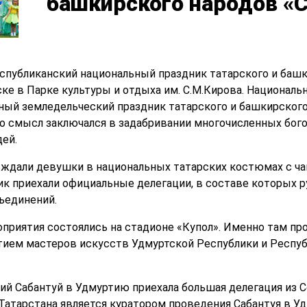
башкирского народов «С
еспубликанский национальный праздник татарского и башк
ке в Парке культуры и отдыха им. С.М.Кирова. Националь
нный земледельческий праздник татарского и башкирского
го смысл заключался в задабривании многочисленных бого
ей.
 ждали девушки в национальных татарских костюмах с чак
ик приехали официальные делегации, в составе которых 
ъединений.
приятия состоялись на стадионе «Купол». Именно там п
тием мастеров искусств Удмуртской Республики и Респу
кий Сабантуй в Удмуртию приехала большая делегация из 
 Татарстана является куратором проведения Сабантуя в У