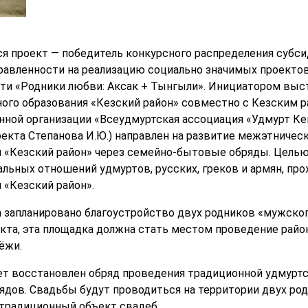
тся проект — победитель конкурсного распределения суб
равленности на реализацию социально значимых проектов
ти «Родники любви: Аксак + Тынгыли». Инициатором выс
ого образования «Кезский район» совместно с Кезским 
ной организации «Всеудмуртская ассоциация «Удмурт Ке
оекта Степанова И.Ю.) направлен на развитие межэтничес
 «Кезский район» через семейно-бытовые обряды. Целью
ьных отношений удмуртов, русских, греков и армян, пр
 «Кезский район».
а запланировано благоустройство двух родников «мужског
кта, эта площадка должна стать местом проведение район
ёжи.
ет восстановлен обряд проведения традиционной удмурт
ядов. Свадьбы будут проводиться на территории двух род
 традиционный объект свадеб.