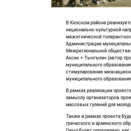
В Кезском районе реализуе
национально-культурной нап
межэтнической толерантнос
Администрации муниципальн
Межрегиональной обществен
Аксак + Тынгыли» (автор пр
муниципального образования
стимулирование межнационал
муниципального образования
В рамках реализации проект
замыслу организаторов прое
массовых гуляний для молод
Также в рамках проекта буд
греческого и армянского обр
Олып будет определено, как