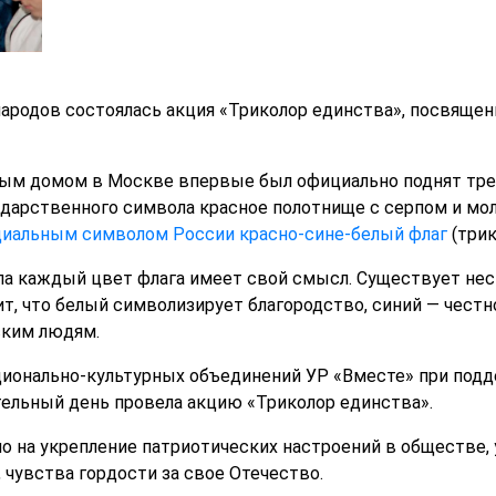
ародов состоялась акция «Триколор единства», посвящен
елым домом в Москве впервые был официально поднят тр
дарственного символа красное полотнище с серпом и мол
циальным символом России красно-сине-белый флаг
(трик
ала каждый цвет флага имеет свой смысл. Существует нес
ит, что белый символизирует благородство, синий — честн
ским людям.
ионально-культурных объединений УР «Вместе» при под
тельный день провела акцию «Триколор единства».
 на укрепление патриотических настроений в обществе,
 чувства гордости за свое Отечество.