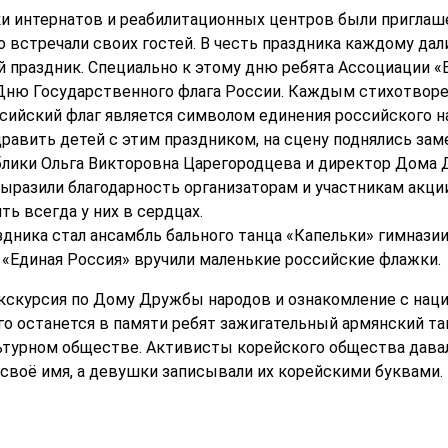
ки интернатов и реабилитационных центров были пригла
встречали своих гостей. В честь праздника каждому дали
 праздник. Специально к этому дню ребята Ассоциации 
ню Государственного флага России. Каждым стихотворен
оссийский флаг является символом единения российского 
равить детей с этим праздником, на сцену поднялись за
блики Ольга Викторовна Царегородцева и директор Дома
ыразили благодарность организаторам и участникам акции
ть всегда у них в сердцах.
ника стал ансамбль бального танца «Капельки» гимназии
 «Единая Россия» вручили маленькие российские флажки.
экскурсия по Дому Дружбы народов и ознакомление с на
го останется в памяти ребят зажигательный армянский та
турном обществе. Активисты корейского общества давал
воё имя, а девушки записывали их корейскими буквами.