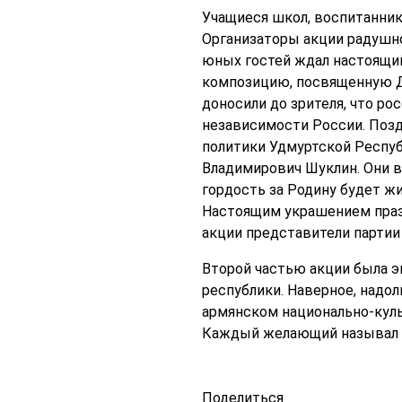
Учащиеся школ, воспитанни
Организаторы акции радушно 
юных гостей ждал настоящий
композицию, посвященную Д
доносили до зрителя, что р
независимости России. Позд
политики Удмуртской Респу
Владимирович Шуклин. Они в
гордость за Родину будет жи
Настоящим украшением празд
акции представители партии
Второй частью акции была 
республики. Наверное, надол
армянском национально-куль
Каждый желающий называл с
Поделиться