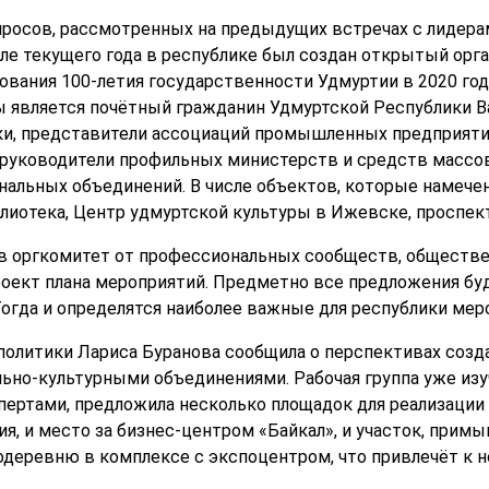
просов, рассмотренных на предыдущих встречах с лидера
юле текущего года в республике был создан открытый орг
ования 100-летия государственности Удмуртии в 2020 год
ы является почётный гражданин Удмуртской Республики В
и, представители ассоциаций промышленных предприятий
 руководители профильных министерств и средств массо
нальных объединений. В числе объектов, которые намече
лиотека, Центр удмуртской культуры в Ижевске, проспек
в оргкомитет от профессиональных сообществ, обществе
роект плана мероприятий. Предметно все предложения бу
Тогда и определятся наиболее важные для республики мер
 политики Лариса Буранова сообщила о перспективах созд
ьно-культурными объединениями. Рабочая группа уже изу
пертами, предложила несколько площадок для реализации 
, и место за бизнес-центром «Байкал», и участок, примы
деревню в комплексе с экспоцентром, что привлечёт к н