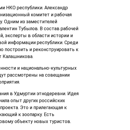
ми НКО республики. Александр
анизационный комитет и рабочая
у. Одним из заместителей
алентин Тубылов. В состав рабочей
, эксперты в области истории и
вой информации республики. Среди
но построить и реконструировать к
т Калашникова.
нности и национально-культурных
дут рассмотрены на совещании
оприятия.
ания в Удмуртии этнодеревни. Идея
чила опыт других российских
проекта. Это и прилегающая к
кающий к зоопарку. Есть
овому объекту новых туристов.