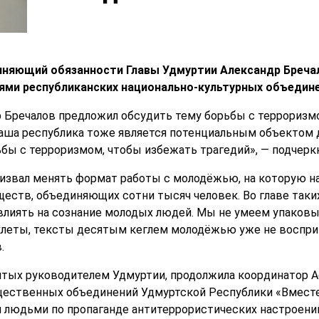
олняющий обязанности Главы Удмуртии Александр Бреча
ями республиканских национально-культурных объедин
 Бречалов предложил обсудить тему борьбы с терроризмо
Наша республика тоже является потенциальным объектом 
ы с терроризмом, чтобы избежать трагедий», — подчеркн
извал менять формат работы с молодёжью, на которую н
ществ, объединяющих сотни тысяч человек. Во главе таки
лиять на сознание молодых людей. Мы не умеем упаковы
клеты, тексты десятым кеглем молодёжью уже не воспри
.
ятых руководителем Удмуртии, продолжила координатор
ественных объединений Удмуртской Республики «Вместе»
 людьми по пропаганде антитеррористических настроени