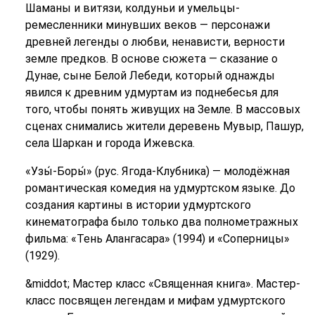
Шаманы и витязи, колдуньи и умельцы-
ремесленники минувших веков — персонажи
древней легенды о любви, ненависти, верности
земле предков. В основе сюжета — сказание о
Дунае, сыне Белой Лебеди, который однажды
явился к древним удмуртам из поднебесья для
того, чтобы понять живущих на Земле. В массовых
сценах снимались жители деревень Мувыр, Пашур,
села Шаркан и города Ижевска.
«Узы́-Боры́» (рус. Ягода-Клубника) — молодёжная
романтическая комедия на удмуртском языке. До
создания картины в истории удмуртского
кинематографа было только два полнометражных
фильма: «Тень Алангасара» (1994) и «Соперницы»
(1929).
&middot; Мастер класс «Священная книга». Мастер-
класс посвящен легендам и мифам удмуртского