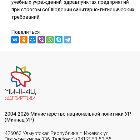
учебных учреждений, здравпунктах предприятий
при строгом соблюдении санитар­но-гигиенических
требований.
Поделиться
2004-2026 Министерство национальной политики УР
(Миннац УР)
426063 Удмуртская Республика г. Ижевск ул.
Орджоникидзе 33б. Тел(факс) (3412) 68-53-55