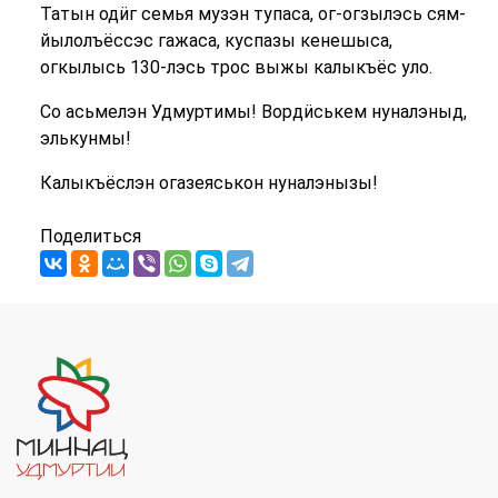
Татын одӥг семья музэн тупаса, ог-огзылэсь сям-
йылолъёссэс гажаса, куспазы кенешыса,
огкылысь 130-лэсь трос выжы калыкъёс уло.
Со асьмелэн Удмуртимы! Вордӥськем нуналэныд,
элькунмы!
Калыкъёслэн огазеяськон нуналэнызы!
Поделиться