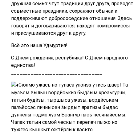
дружная семья: чтут традиции друг друга, проводят
совместные праздники, сохраняют обычаи и
поддерживают добрососедские отношения. Здесь
говорят и договариваются, находят компромиссы
и прислушиваются друг к другу.
Всё это наша Удмуртия!
С Днем рождения, республика! С Днем народного
единства!
_________________________________
Сюлмо ужась но тупаса улонэз утись шаер! Та
музъем вылын вордӥськиз быдӟым крезьгурчи,
татын будӥзы, тыршыса ужазы, вордӥськем
палъёссэс пичиысен ӟырдыт яратӥзы быдэс
дуннелы тодмо луэм Брангуртысь песянайёсмы.
Ӵапак татын самой ческыт перепеч пыжо но
тужгес кышкыт ожтӥрлык лэсьто.