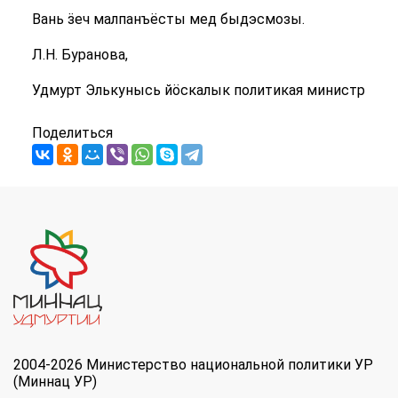
Вань ӟеч малпанъёсты мед быдэсмозы.
Л.Н. Буранова,
Удмурт Элькунысь йӧскалык политикая министр
Поделиться
2004-2026 Министерство национальной политики УР
(Миннац УР)