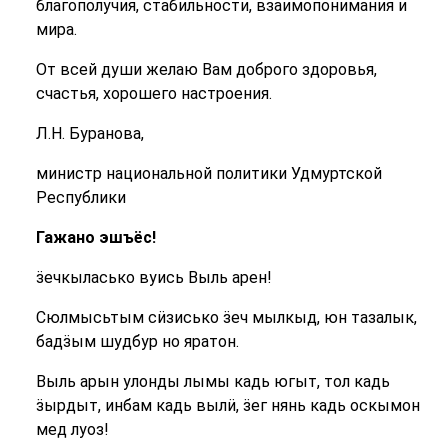
благополучия, стабильности, взаимопонимания и
мира.
От всей души желаю Вам доброго здоровья,
счастья, хорошего настроения.
Л.Н. Буранова,
министр национальной политики Удмуртской
Республики
Гажано эшъёс!
ӟечкыласько вуись Выль арен!
Сюлмысьтым сӥзисько ӟеч мылкыд, юн тазалык,
бадӟым шудбур но яратон.
Выль арын улонды лымы кадь югыт, тол кадь
ӟырдыт, инбам кадь вылӥ, ӟег нянь кадь оскымон
мед луоз!