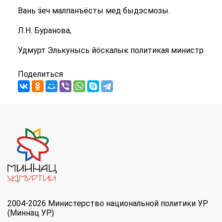
Вань ӟеч малпанъёсты мед быдэсмозы.
Л.Н. Буранова,
Удмурт Элькунысь йӧскалык политикая министр
Поделиться
2004-2026 Министерство национальной политики УР
(Миннац УР)