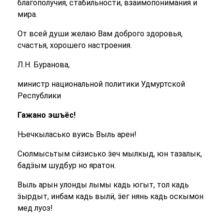
благополучия, стабильности, взаимопонимания и
мира.
От всей души желаю Вам доброго здоровья,
счастья, хорошего настроения.
Л.Н. Буранова,
министр национальной политики Удмуртской
Республики
Гажано эшъёс!
Њечкыласько вуись Выль арен!
Сюлмысьтым сӥзисько ӟеч мылкыд, юн тазалык,
бадӟым шудбур но яратон.
Выль арын улонды лымы кадь югыт, тол кадь
ӟырдыт, инбам кадь вылӥ, ӟег нянь кадь оскымон
мед луоз!