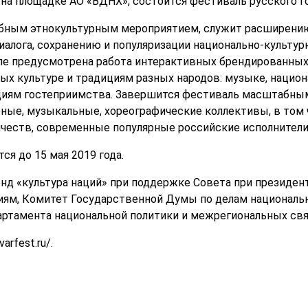
, на площадке АО «ВДНХ», состоится фестиваль русского 
бным этнокультурным мероприятием, служит расширению
алога, сохранению и популяризации национально-культу
але предусмотрена работа интерактивных брендированных
ых культуре и традициям разных народов: музыке, наци
циям гостеприимства. Завершится фестиваль масштабным
ные, музыкальные, хореографические коллективы, в том 
ячеств, современные популярные российские исполнители
ся до 15 мая 2019 года.
нд «культура наций» при поддержке Совета при президен
м, Комитет Государственной Думы по делам национально
артамента национальной политики и межрегиональных св
arfest.ru/.