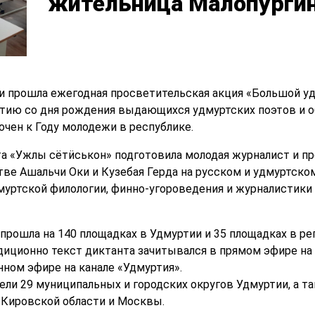
жительница Малопургин
ми прошла ежегодная просветительская акция «Большой уд
етию со дня рождения выдающихся удмуртских поэтов и 
очен к Году молодежи в республике.
а «Ужлы сётӥськон» подготовила молодая журналист и пр
тве Ашальчи Оки и Кузебая Герда на русском и удмуртско
уртской филологии, финно-угороведения и журналистики
 прошла на 140 площадках в Удмуртии и 35 площадках в р
иционно текст диктанта зачитывался в прямом эфире на 
нном эфире на канале «Удмуртия».
тели 29 муниципальных и городских округов Удмуртии, а 
, Кировской области и Москвы.