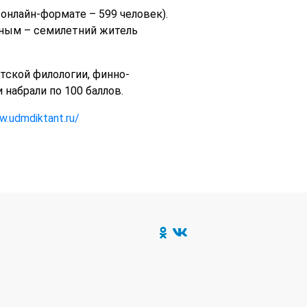
 онлайн-формате – 599 человек).
юным – семилетний житель
ской филологии, финно-
 набрали по 100 баллов.
w.udmdiktant.ru/