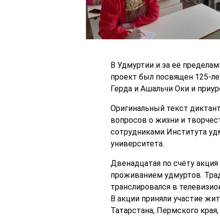
В Удмуртии и за её предела
проект был посвящен 125-л
Герда и Ашальчи Оки и приур
Оригинальный текст диктант
вопросов о жизни и творчес
сотрудниками Института удм
университета.
Двенадцатая по счёту акция
проживанием удмуртов. Трад
транслировался в телевизио
В акции приняли участие жи
Татарстана, Пермского края