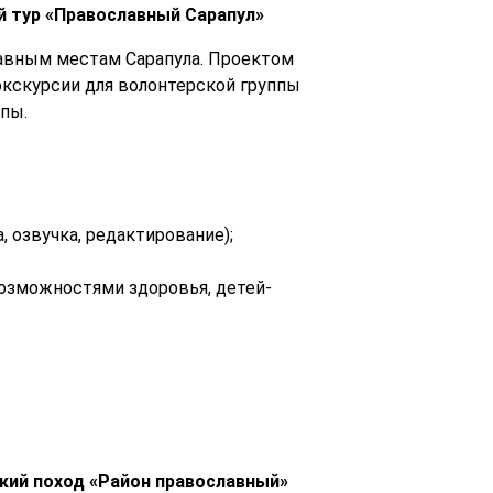
й тур «Православный Сарапул»
лавным местам Сарапула. Проектом
экскурсии для волонтерской группы
пы.
 озвучка, редактирование);
 возможностями здоровья
, детей-
ский поход «Район православный»