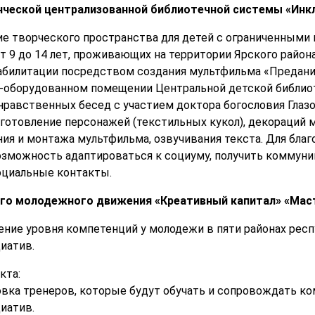
нческой централизованной библиотечной системы «Инк
ие творческого пространства для детей с ограниченными
 9 до 14 лет, проживающих на территории Ярского района
еабилитации посредством создания мультфильма «Предан
о-оборудованном помещении Центральной детской библиот
 нравственных бесед с участием доктора богословия Глаз
отовление персонажей (текстильных кукол), декораций 
ия и монтажа мультфильма, озвучивания текста. Для благ
озможность адаптироваться к социуму, получить коммун
оциальные контакты.
го молодежного движения «Креативный капитал» «Мас
ние уровня компетенций у молодежи в пяти районах респу
иатив.
кта:
овка тренеров, которые будут обучать и сопровождать ко
иатив.