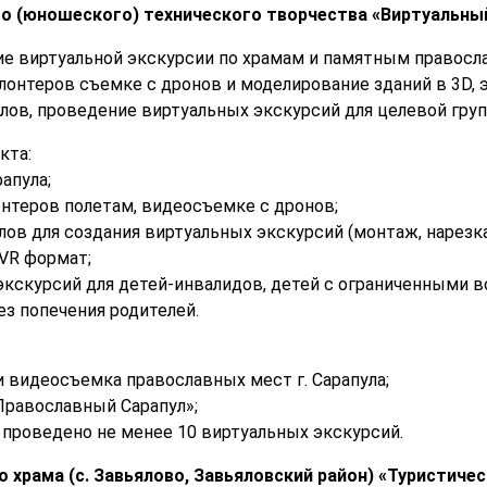
о (юношеского) технического творчества «Виртуальны
ие виртуальной экскурсии по храмам и памятным правос
онтеров съемке с дронов и моделирование зданий в 3D, 
лов, проведение виртуальных экскурсий для целевой груп
кта:
рапула;
онтеров полетам, видеосъемке с дронов;
ов для создания виртуальных экскурсий (монтаж, нарезка,
 VR формат;
экскурсий для детей-инвалидов, детей с ограниченными
ез попечения родителей.
и видеосъемка православных мест г. Сарапула;
Православный Сарапул»;
 проведено не менее 10 виртуальных экскурсий.
 храма (с. Завьялово, Завьяловский район) «Туристиче