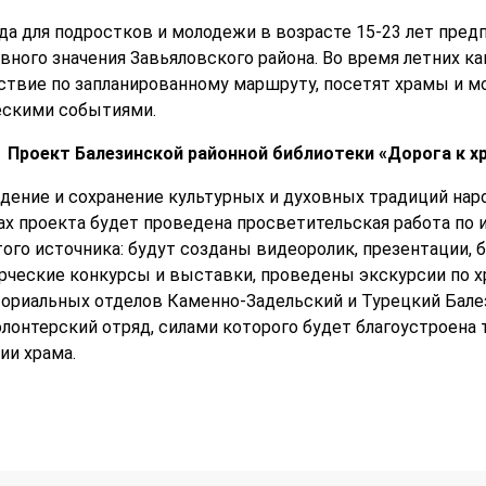
да для подростков и молодежи в возрасте 15-23 лет пре
вного значения Завьяловского района. Во время летних к
вие по запланированному маршруту, посетят храмы и мо
ескими событиями.
Проект Балезинской районной библиотеки «Дорога к х
дение и сохранение культурных и духовных традиций на
ках проекта будет проведена просветительская работа по
ого источника: будут созданы видеоролик, презентации, 
орческие конкурсы и выставки, проведены экскурсии по х
ториальных отделов Каменно-Задельский и Турецкий Балез
лонтерский отряд, силами которого будет благоустроена 
ии храма.