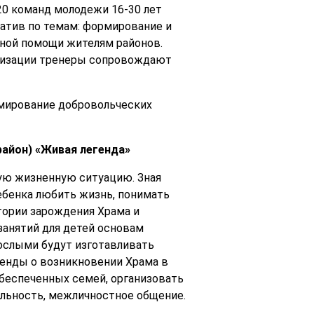
20 команд молодежи 16-30 лет
иатив по темам: формирование и
ьной помощи жителям районов.
ализации тренеры сопровождают
рмирование добровольческих
район) «Живая легенда»
ную жизненную ситуацию. Зная
ебенка любить жизнь, понимать
тории зарождения Храма и
занятий для детей основам
рослыми будут изготавливать
генды о возникновении Храма в
беспеченных семей, организовать
льность, межличностное общение.