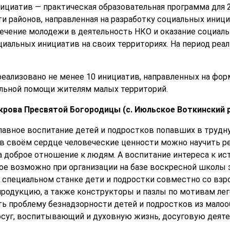
ициатив — практическая образовательная программа для 
ти районов, направленная на разработку социальных иниц
ечение молодежи в деятельность НКО и оказание социал
циальных инициатив на своих территориях. На период ре
 реализовано не менее 10 инициатив, направленных на фо
альной помощи жителям малых территорий.
крова Пресвятой Богородицы (с. Июльское Воткинский 
лавное воспитание детей и подростков попавших в труд
 в своём сердце человеческие ценности можно научить р
а доброе отношение к людям. А воспитание интереса к ис
е возможно при организации на базе воскресной школы 
На специальном станке дети и подростки совместно со вз
родукцию, а также конструкторы и пазлы по мотивам ле
ь проблему безнадзорности детей и подростков из малоо
суг, воспитывающий и духовную жизнь, досуговую деяте