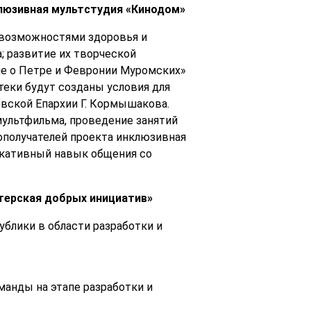
люзивная мультстудия «Кинодом»
 возможностями здоровья и
; развитие их творческой
ие о Петре и Февронии Муромских»
еки будут созданы условия для
овской Епархии Г. Кормышакова.
мультфильма, проведение занятий
ополучателей проекта инклюзивная
икативный навык общения со
терская добрых инициатив»
блики в области разработки и
манды на этапе разработки и