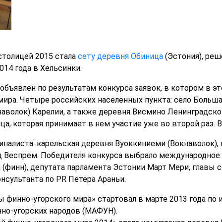
столицей 2015 стала
сету деревня Обиница
(Эстония), реш
014 года в Хельсинки.
объявлен по результатам конкурса заявок, в котором в эт
мира. Четыре российских населенных пункта: село Больша
наволок) Карелии, а также деревня Висмино Ленинградско
а, которая принимает в нем участие уже во второй раз. 
иналиста: карельская деревня Вуоккиниеми (Вокнаволок),
од Веспрем. Победителя конкурса выбрало международное
финн), депутата парламента Эстонии Март Мери, главы 
нсультанта по PR Петера Араньи.
 финно-угорского мира» стартовал в марте 2013 года по
но-угорских народов (МАФУН).