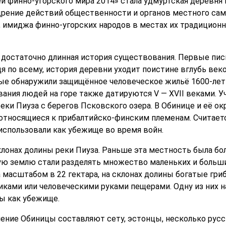
й финно-угорского мира 2014» стала удмуртская деревня
щрение действий общественности и органов местного сам
, имиджа финно-угорских народов в местах их традиционн
 достаточно длинная история существования. Первые пис
удя по всему, история деревни уходит поистине вглубь веко
ные обнаружили защищённое человеческое жильё 1600-ле
ания людей на горе также датируются V — XVII веками. У
еки Пиуза с берегов Псковского озера. В Обинице и её о
относящиеся к прибалтийско-финским племенам. Считается
 использовали как убежище во время войн.
клонах долины реки Пиуза. Раньше эта местность была бо
ю землю стали разделять множество маленьких и больших
 масштабом в 22 гектара, на склонах долины богатые гриб
ками или человеческими руками пещерами. Одну из них 
ы как убежище.
ние Обиницы составляют сету, эстонцы, несколько русски