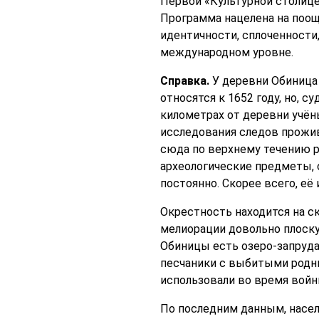
Первой «Культурной столице
Программа нацелена на поо
идентичности, сплоченности
международном уровне.
Справка.
У деревни Обиница
относятся к 1652 году, но, с
километрах от деревни учё
исследования следов прожив
сюда по верхнему течению р
археологические предметы, 
постоянно. Скорее всего, её
Окрестность находится на с
мелиорации довольно плоску
Обиницы есть озеро-запруда
песчаники с выбитыми родни
использовали во время войн
По последним данным, населе