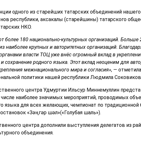
нции одного из старейших татарских объединений нашего 
онов республики, аксакалы (старейшины) татарского общ
тарских НКО.
ют более 180
национально-культурных организаций. Больше 
из наиболее крупных и авторитетных организаций. Благодаря
органами власти ТОЦ уже внёс огромный вклад в укреплен
е и сохранение родного языка. Этот вклад неоценим для авто
крепления межнационального мира и согласия»
, — отметил
ональной политики нашей республики Людмила Соковиков
ственного центра Удмуртии Ильсур Миннемуллин предста
В числе наиболее значимых мероприятий, проводимых объ
о языка для всех желающих, чемпионат по традиционной 
остановок «Зәңгәр шәл»(«Голубая шаль»).
венного центра дополнили выступления делегатов из ра
ьтурного объединения.