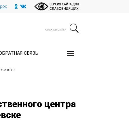
прос
ОБРАТНАЯ СВЯЗЬ
Ижевске
ственного центра
евске