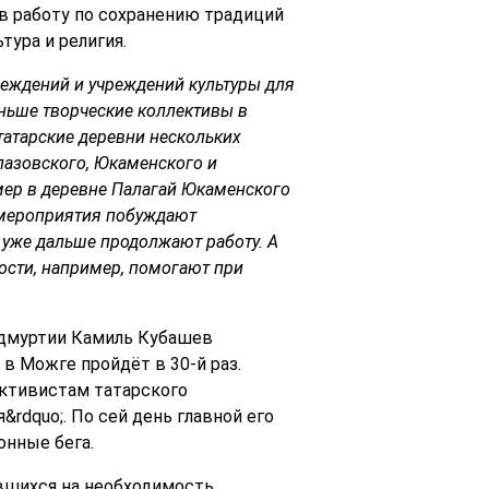
в работу по сохранению традиций
ура и религия.
реждений и учреждений культуры для
ньше творческие коллективы в
атарские деревни нескольких
лазовского, Юкаменского и
мер в деревне Палагай Юкаменского
и мероприятия побуждают
 уже дальше продолжают работу. А
ности, например,
помогают
при
Удмуртии Камиль Кубашев
 в Можге пройдёт в 30-й раз.
активистам татарского
rdquo;. По сей день главной его
онные бега.
вшихся на необходимость