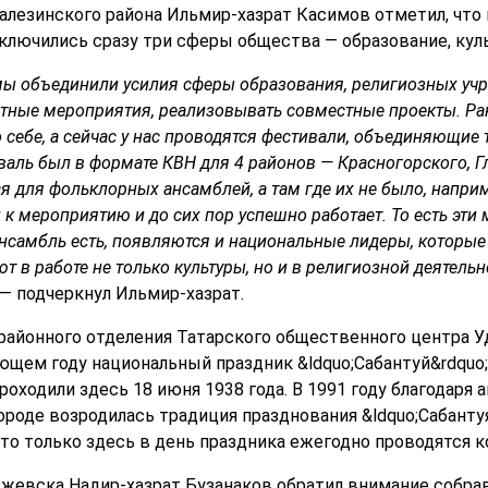
езинского района Ильмир-хазрат Касимов отметил, что 
ключились сразу три сферы общества — образование, культ
 мы объединили усилия сферы образования, религиозных уч
стные мероприятия, реализовывать совместные проекты. Ра
себе, а сейчас
у нас
проводятся
фестивал
и
, объединяющи
е
т
аль был в формате КВН для 4 районов — Красногорского, Г
я для фольклорных ансамблей, а там где их не было, напри
 к мероприятию и до сих пор успешно работает. То есть эт
ансамбль есть, появляются и национальные лидеры, которые
т в работе не только культуры, но и в религиозной деятель
— подчеркнул Ильмир-хазрат.
районного отделения Татарского общественного центра 
ующем году национальный праздник &ldquo;Сабантуй&rdquo;
оходили здесь 18 июня 1938 года. В 1991 году благодаря 
роде возродилась традиция празднования &ldquo;Сабантуя&
то только здесь в день праздника ежегодно проводятся к
жевска Надир-хазрат Бузанаков обратил внимание собра