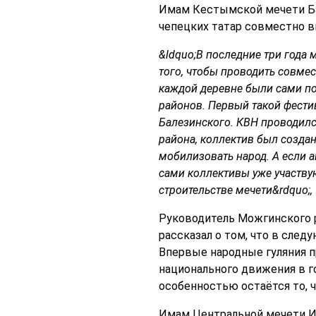
Имам Кестымской мечети Бал
чепецких татар совместно в
&ldquo;В последние три года
того, чтобы проводить совме
каждой деревне были сами по 
районов.
Первый такой фестив
Балезинского. КВН проводилс
района, коллектив был создан
мобилизовать народ. А если 
сами коллективы уже участвую
строительстве мечети&rdquo;,
Руководитель Можгинского 
рассказал о том, что в след
Впервые народные гуляния пр
национального движения в го
особенностью остаётся то, ч
Имам Центральной мечети И