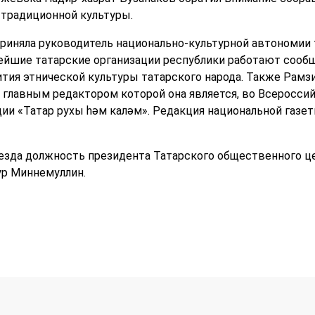
 традиционной культуры.
приняла руководитель национально-культурной автономии 
нейшие татарские организации республики работают сооб
тия этнической культуры татарского народа. Также Рамзи
 главным редактором которой она является, во Всеросси
и «Татар рухы һәм каләм». Редакция национальной газет
езда должность президента Татарского общественного ц
ур Миннемуллин.