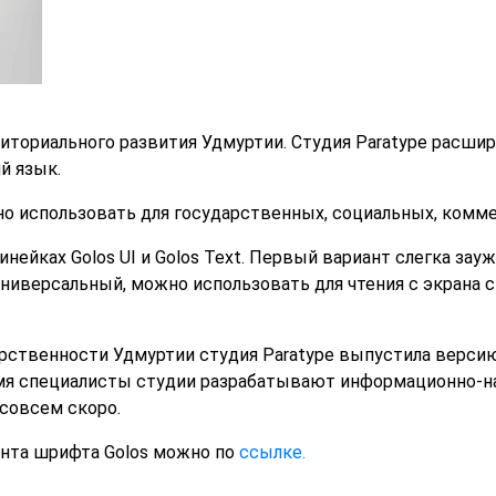
иториального развития Удмуртии. Студия Paratype расшир
й язык.
о использовать для государственных, социальных, комме
нейках Golos UI и Golos Text. Первый вариант слегка зау
 универсальный, можно использовать для чтения с экрана
рственности Удмуртии студия Paratype выпустила верси
ремя специалисты студии разрабатывают информационно-
совсем скоро.
анта шрифта Golos можно по
ссылке.