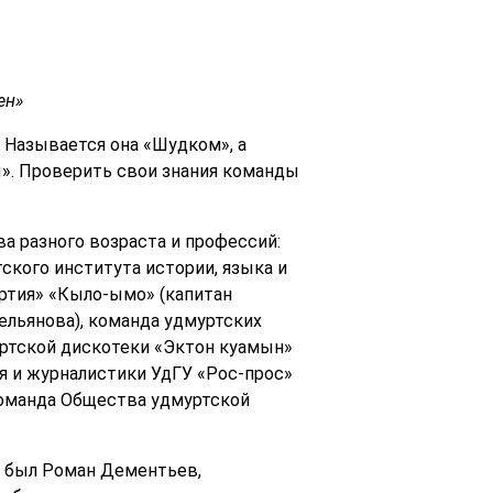
ен»
 Называется она «Шудком», а
». Проверить свои знания команды
а разного возраста и профессий:
ского института истории, языка и
ртия» «Кыло-ымо» (капитан
льянова), команда удмуртских
уртской дискотеки «Эктон куамын»
ия и журналистики УдГУ «Рос-прос»
команда Общества удмуртской
, был Роман Дементьев,