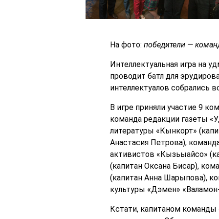
На фото:
победители — коман
Интеллектуальная игра на у
проводит батл для эрудиров
интеллектуалов собрались во
В игре приняли участие 9 ко
команда редакции газеты «Уд
литературы «Кынкорт» (капи
Анастасия Петрова), команд
активистов «Кызьыайсо» (ка
(капитан Оксана Бисар), ко
(капитан Анна Шарыпова), к
культуры «Дэмен» «Валамон
Кстати, капитаном команды