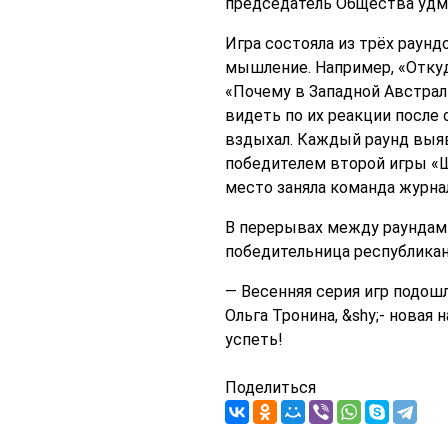
председатель Общества удму
Игра состояла из трёх раунд
мышление. Например, «Откуда
«Почему в Западной Австрал
видеть по их реакции после 
вздыхал. Каждый раунд выя
победителем второй игры «
место заняла команда журна
В перерывах между раундами
победительница республикан
— Весенняя серия игр подош
Ольга Тронина, &shy;- новая
успеть!
Поделиться