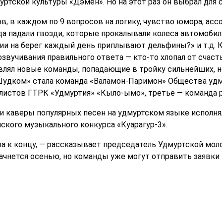
ртской культуры «Дэмен». Но на этот раз он выбрал для с
ов, в каждом по 9 вопросов на логику, чувство юмора, ас
 падали гвозди, которые прокалывали колеса автомобиля в
ии на берег каждый день приплывают дельфины?» и т.д. 
озвучивания правильного ответа — кто-то хлопал от счасть
влял новые команды, попадающие в тройку сильнейших, 
Шудком» стала команда «Валамон-Паримон» Общества удм
листов ГТРК «Удмуртия» «Кыло-ымо», третье — команда р
 каверы популярных песен на удмуртском языке исполня
ского музыкального конкурса «Куарагур-3».
ла к концу, — рассказывает председатель Удмуртской мо
 начнется осенью, но команды уже могут отправить заявки