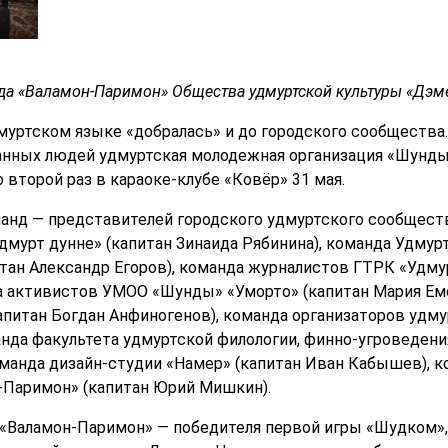
да «Валамон-Паримон» Общества удмуртской культуры «Дэм
дмуртском языке «добралась» и до городского сообщества.
анных людей удмуртская молодежная организация «Шунды
 второй раз в караоке-клубе «Ковёр» 31 мая.
манд — представителей городского удмуртского сообществ
мурт дунне» (капитан Зинаида Рябинина), команда Удмурт
тан Александр Егоров), команда журналистов ГТРК «Удму
а активистов УМОО «Шунды» «Уморто» (капитан Мария Еме
питан Богдан Анфиногенов), команда организаторов удм
манда факультета удмуртской филологии, финно-угроведен
оманда дизайн-студии «Намер» (капитан Иван Кабышев), 
-Паримон» (капитан Юрий Мишкин).
 «Валамон-Паримон» — победителя первой игры «Шудком»