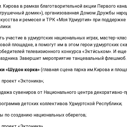
м. Кирова в рамках благотворительной акции Первого кан
Игрушечный домик»), организованная Домом Дружбы наро
кусства и ремесел и ТРК «Моя Удмуртия» при поддержке
лики.
ь участие в удмуртских национальных играх, мастер-клас
овой площадке, а помогут им в этом герои удмуртских ск
обедителей телевизионного конкурса «Эктӥськом». И еще
праздника. Завершит мероприятие танцевальный флешмоб.
ки «Шудон корка»
(главная сцена парка им.Кирова и площа
 проект «Эктоника»;
родажа сувениров от Национального центра декоративно-п
 программа детских коллективов Удмуртской Республики;
сы по созданию национальных оберегов;
 проект «Эктоника».