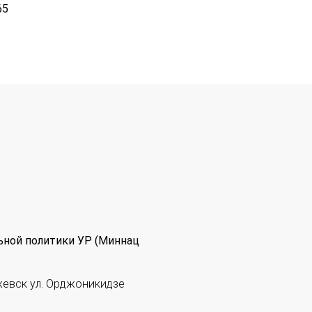
65
ьной политики УР (Миннац
жевск ул. Орджоникидзе