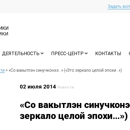
Задать во
ДЕЯТЕЛЬНОСТЬ
ПРЕСС-ЦЕНТР
КОНТАКТЫ
ти
>
«Со вакытлэн синучконэз…» («Это зеркало целой эпохи…»)
02 июля 2014
Новости
«Со вакытлэн синучконэ
зеркало целой эпохи…»)