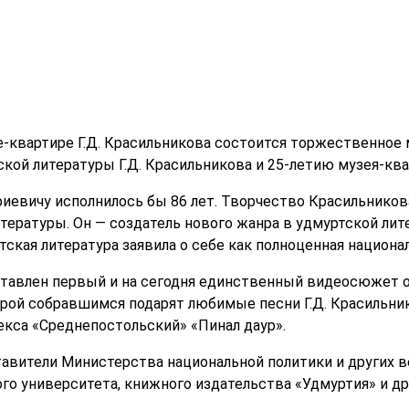
зее-квартире Г.Д. Красильникова состоится торжественно
кой литературы Г.Д. Красильникова и 25-летию музея-ква
иевичу исполнилось бы 86 лет. Творчество Красильникова
тературы. Он — создатель нового жанра в удмуртской лит
тская литература заявила о себе как полноценная национал
тавлен первый и на сегодня единственный видеосюжет об
рой собравшимся подарят любимые песни Г.Д. Красильни
екса «Среднепостольский» «Пинал даур».
авители Министерства национальной политики и других в
го университета, книжного издательства «Удмуртия» и др