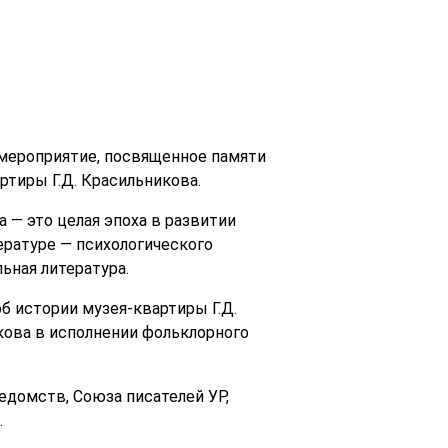
е мероприятие, посвященное памяти
ртиры Г.Д. Красильникова.
 — это целая эпоха в развитии
ературе — психологического
ьная литература.
 истории музея-квартиры Г.Д.
кова в исполнении фольклорного
едомств, Союза писателей УР,
.