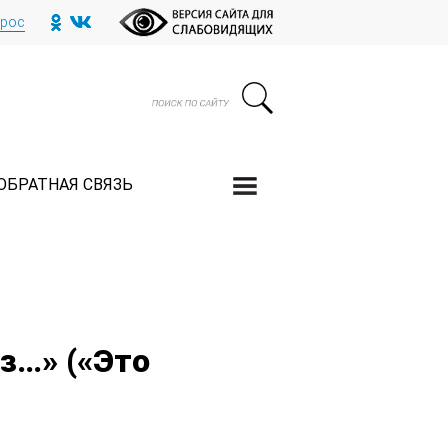
прос
ОБРАТНАЯ СВЯЗЬ
з…» («Это