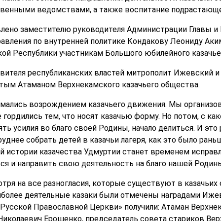
твенными ведомствами, а также воспитание подрастающе
влено заместителю руководителя Администрации Главы и
равления по внутренней политике Кондакову Леониду Аки
ой Республики участникам Большого юбилейного казачьег
вителя республиканских властей митрополит Ижевский и
ятым Атаманом Верхнекамского казачьего общества.
имались возрождением казачьего движения. Мы организов
гордились тем, что носят казачью форму. Но потом, с ка
ть усилия во благо своей Родины, начало делиться. И это
руднее собрать детей в казачьи лагеря, как это было рань
й истории казачества Удмуртии станет временем исправл
я и направить свою деятельность на благо нашей Родины
отря на все разногласия, которые существуют в казачьих о
иболее деятельные казаки были отмечены наградами Ижев
Русской Православной Церкви» получили: Атаман Верхне
Николаевич Ерошенко, председатель совета стариков Ве