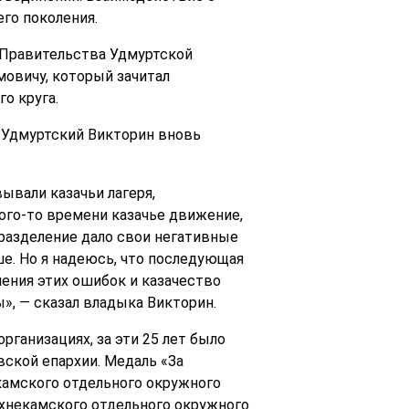
го поколения.
 Правительства Удмуртской
мовичу, который зачитал
о круга.
 Удмуртский Викторин вновь
ывали казачьи лагеря,
кого-то времени казачье движение,
 разделение дало свои негативные
ше. Но я надеюсь, что последующая
ения этих ошибок и казачество
», — сказал владыка Викторин.
рганизациях, за эти 25 лет было
ской епархии. Медаль «За
камского отдельного окружного
рхнекамского отдельного окружного