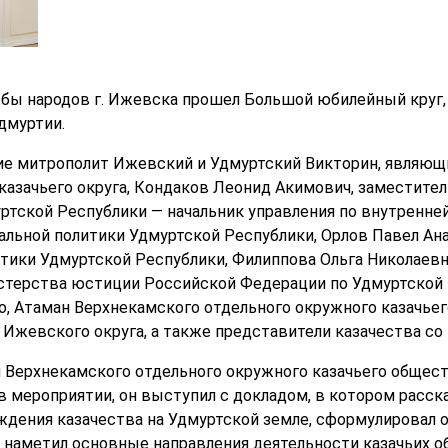
жбы народов г. Ижевска прошел Большой юбилейный круг
дмуртии.
тие митрополит Ижевский и Удмуртский Викторин, явля
казачьего округа, Кондаков Леонид Акимович, заместите
ртской Республики — начальник управления по внутренней
альной политики Удмуртской Республики, Орлов Павел Ан
тики Удмуртской Республики, Филиппова Ольга Николаев
стерства юстиции Российской Федерации по Удмуртской 
, Атаман Верхнекамского отдельного окружного казачьег
 Ижевского округа, а также представители казачества со
Верхнекамского отдельного окружного казачьего общест
 мероприятии, он выступил с докладом, в котором расска
ждения казачества на Удмуртской земле, сформулировал
е наметил основные направления деятельности казачьих 