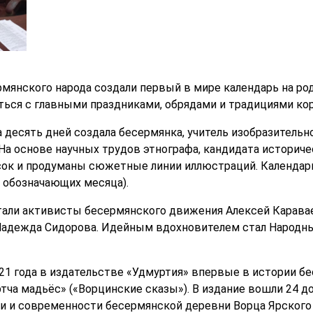
мянского народа создали первый в мире календарь на род
ься с главными праздниками, обрядами и традициями кор
 десять дней создала бесермянка, учитель изобразительн
 основе научных трудов этнографа, кандидата историче
ок и продуманы сюжетные линии иллюстраций. Календарь
, обозначающих месяца).
отали активисты бесермянского движения
Алексей Каравае
Надежда Сидорова. Идейным вдохновителем стал Народны
021 года в издательстве «Удмуртия» впервые
в истории б
тча мадьёс» («Ворцинские сказы»).
В издание вошли 24 
и и современности бесермянской деревни Ворца Ярского 