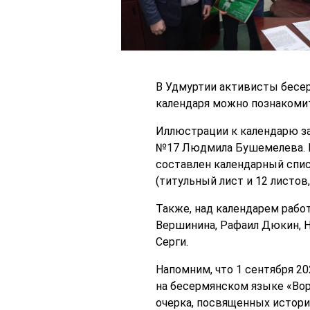
В Удмуртии активисты бесер
календаря можно познакомит
Иллюстрации к календарю за
№17 Людмила Бушемелева. На
составлен календарный спис
(титульный лист и 12 листов
Также, над календарем раб
Вершинина, Рафаил Дюкин, 
Серги.
Напомним, что 1 сентября 2
на бесермянском языке «Вор
очерка, посвященных истори