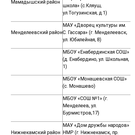
Мамадышский район
школа» (с.Кляуш,
ул.Тогузинская, д.1)
МАУ «Дворец культуры им.
Менделеевский район
С. Гассара» (г. Менделеевск,
ул. Юбилейная, 8)
МБОУ «Енабердинская СОШ»
(д. Енабердино, ул. Школьная,
1)
МБОУ «Монашевская СОШ»
(с. Монашево)
МБОУ «СОШ №1» (г.
Менделеев, ул.
Бурмистров,17)
МАУ «Дом дружбы народов»
Нижнекамский район
НМР (г. Нижнекамск, пр.