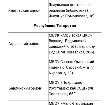
Янаульская центральная
Янаульский район
районная библиотека (
г.
Янаул, ул.Ломоносова, 16)
Республика Татарстан
МБУК «Агрызская ЦКС»
Варклед-Бодьинский
Агрызский район
сельский клуб (с.Варклед-
Бодья, ул.Советская, 26Б)
МБОУ Сарсак-Омгинский
лицей (
с. Сарсак-Омга, пл.
Кирова, д. 13)
МБОУ «Покровско-
Бавлинский район
Урустамакская СОШ» (
ул.
Советская, 65Г)
МБОУ «Мало-Лызинская