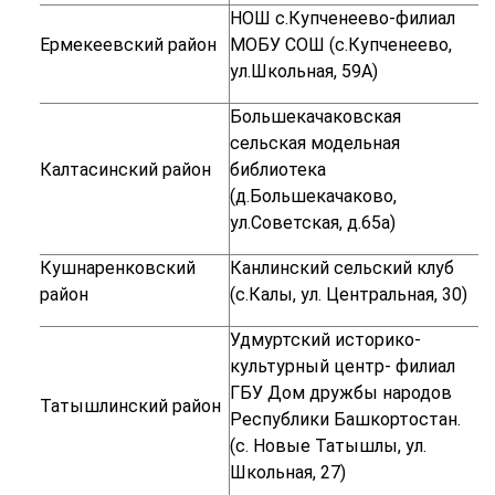
НОШ с.Купченеево-филиал
Ермекеевский район
МОБУ СОШ (
с
.Купченеево,
ул.Школьная, 59А)
Большекачаковская
сельская модельная
Калтасинский район
библиотека
(д.Большекачаково,
ул.Советская, д.65а)
Кушнаренковский
Канлинский сельский клуб
район
(с.Калы, ул. Центральная, 30)
Удмуртский историко-
культурный центр- филиал
ГБУ Дом дружбы народов
Татышлинский район
Республики Башкортостан.
(с. Новые Татышлы, ул.
Школьная, 27)