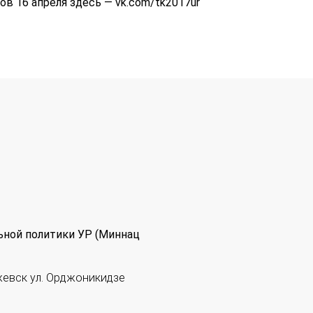
ов 16 апреля здесь — vk.com/tk2017ur
ьной политики УР (Миннац
жевск ул. Орджоникидзе