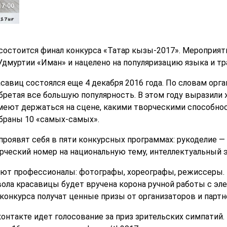
состоится финал конкурса «Татар кызы-2017». Мероприят
дмуртии «Иман» и нацелено на популяризацию языка и тр
савиц состоялся еще 4 декабря 2016 года. По словам орг
обретая все большую популярность. В этом году выразили
умеют держаться на сцене, какими творческими способно
браны 10 «самых-самых».
проявят себя в пяти конкурсных программах: рукоделие —
рческий номер на национальную тему, интеллектуальный эт
ают профессионалы: фотографы, хореографы, режиссеры.
ола красавицы будет вручена корона ручной работы с эл
конкурса получат ценные призы от организаторов и партн
онтакте идет голосование за приз зрительских симпатий. 