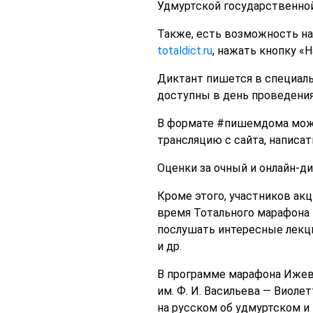
Удмуртской государственной
Также, есть возможность на
totaldict.ru
, нажать кнопку «
Диктант пишется в специальн
доступны в день проведения Т
В формате #пишемдома можно
трансляцию с сайта, написат
Оценки за очный и онлайн-ди
Кроме этого, участников ак
время Тотального марафона 
послушать интересные лекци
и др.
В программе марафона Ижев
им. Ф. И. Васильева — Виоле
на русском об удмуртском и