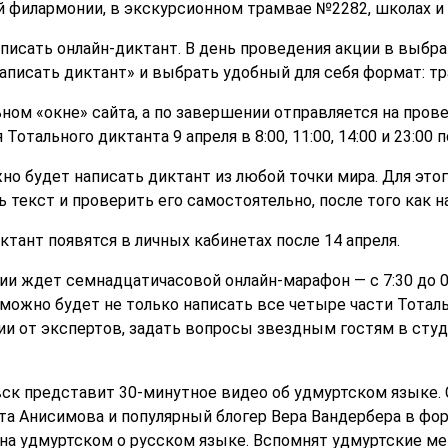
 филармонии, в экскурсионном трамвае №2282, школах и
писать онлайн-диктант. В день проведения акции в выбра
Написать диктант» и выбрать удобный для себя формат: т
ом «окне» сайта, а по завершении отправляется на прове
отального диктанта 9 апреля в 8:00, 11:00, 14:00 и 23:00
 будет написать диктант из любой точки мира. Для этог
ь текст и проверить его самостоятельно, после того как н
ктант появятся в личных кабинетах после 14 апреля.
ции ждет семнадцатичасовой онлайн-марафон — с 7:30 до 
можно будет не только написать все четыре части Тоталь
и от экспертов, задать вопросы звездным гостям в студ
ск представит 30-минутное видео об удмуртском языке.
тта Анисимова и популярный блогер Вера Вандербера в фо
 на удмуртском о русском языке. Вспомнят удмуртские м