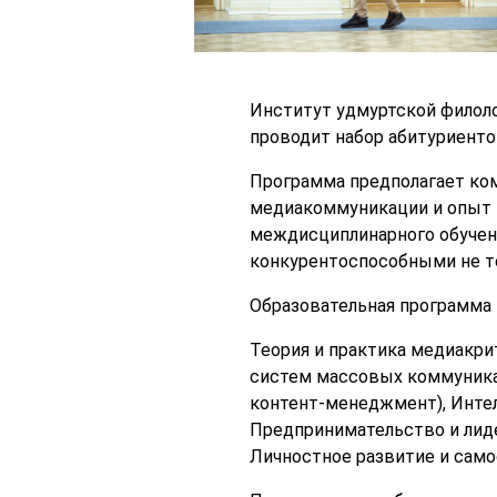
Институт удмуртской филоло
проводит набор абитуриенто
Программа предполагает ко
медиакоммуникации и опыт 
междисциплинарного обучени
конкурентоспособными не то
Образовательная программа
Теория и практика медиакри
систем массовых коммуника
контент-менеджмент), Инте
Предпринимательство и лид
Личностное развитие и самоо