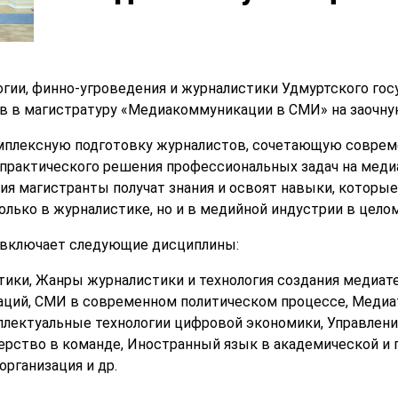
гии, финно-угроведения и журналистики Удмуртского гос
в в магистратуру «Медиакоммуникации в СМИ» на заочну
мплексную подготовку журналистов, сочетающую соврем
практического решения профессиональных задач на меди
я магистранты получат знания и освоят навыки, которые
лько в журналистике, но и в медийной индустрии в целом
 включает следующие дисциплины:
тики, Жанры журналистики и технология создания медиат
ций, СМИ в современном политическом процессе, Медиат
ллектуальные технологии цифровой экономики, Управлен
ерство в команде, Иностранный язык в академической и
рганизация и др.