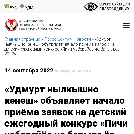
РУС
УДМ
Главная страница
>
Пресс-центр
>
Новости
>
«Удмурт
нылкышно кенеш» объявляет начало приёма заявок на
детский ежегодный конкурс «Пичи чеберайёс но батыръёс —
2022»
14 сентября 2022
Конкурсы
Новости
«Удмурт нылкышно
кенеш» объявляет начало
приёма заявок на детский
ежегодный конкурс «Пичи