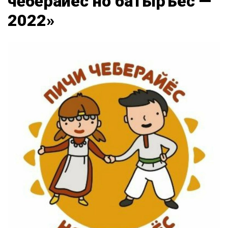
чеберайёс но батыръёс —
2022»