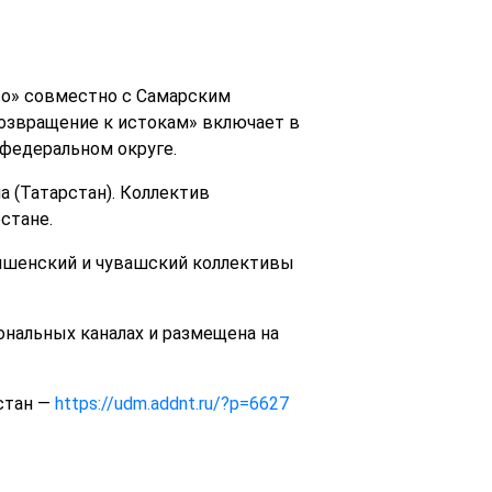
во» совместно с Самарским
озвращение к истокам» включает в
федеральном округе.
 (Татарстан). Коллектив
стане.
ряшенский и чувашский коллективы
ональных каналах и размещена на
стан —
https://udm.addnt.ru/?p=6627