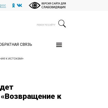
прос
ОБРАТНАЯ СВЯЗЬ
ние к истокам»
удет
 «Возвращение к