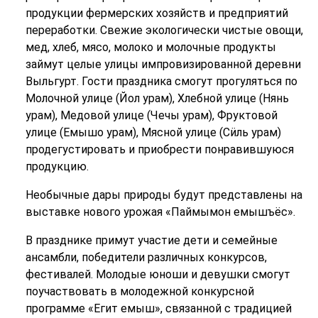
продукции фермерских хозяйств и предприятий
переработки. Свежие экологически чистые овощи,
мед, хлеб, мясо, молоко и молочные продукты
займут целые улицы импровизированной деревни
Выльгурт. Гости праздника смогут прогуляться по
Молочной улице (Йол урам), Хлебной улице (Нянь
урам), Медовой улице (Чечы урам), Фруктовой
улице (Емышо урам), Мясной улице (Сӥль урам)
продегустировать и приобрести понравившуюся
продукцию.
Необычные дары природы будут представлены на
выставке нового урожая «Паймымон емышъёс».
В празднике примут участие дети и семейные
ансамбли, победители различных конкурсов,
фестивалей. Молодые юноши и девушки смогут
поучаствовать в молодежной конкурсной
программе «Егит емыш», связанной с традицией