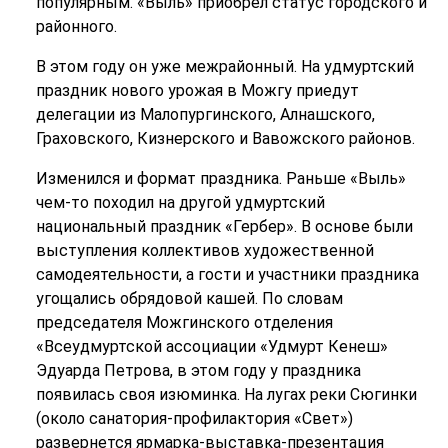
популярным. «Выль» приобрел статус городского и
районного.
В этом году он уже межрайонный. На удмуртский
праздник нового урожая в Можгу приедут
делегации из Малопургинского, Алнашского,
Граховского, Кизнерского и Вавожского районов.
Изменился и формат праздника. Раньше «Выль»
чем-то походил на другой удмуртский
национальный праздник «Гербер». В основе были
выступления коллективов художественной
самодеятельности, а гости и участники праздника
угощались обрядовой кашей. По словам
председателя Можгинского отделения
«Всеудмуртской ассоциации «Удмурт Кенеш»
Эдуарда Петрова, в этом году у праздника
появилась своя изюминка. На лугах реки Сюгинки
(около санатория-профилактория «Свет»)
развернется ярмарка-выставка-презентация