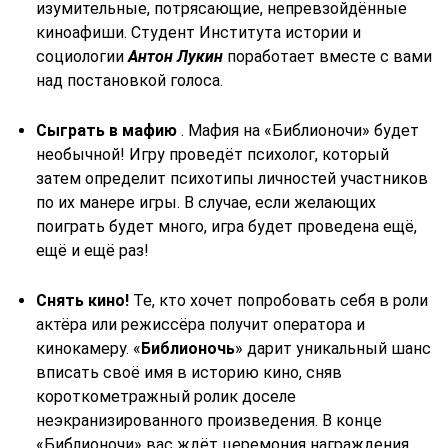
изумительные, потрясающие, непревзойдённые
киноафиши. Студент Института истории и
социологии
Антон Лукин
поработает вместе с вами
над постановкой голоса.
Сыграть в мафию
. Мафия на «Библионочи» будет
необычной! Игру проведёт психолог, который
затем определит психотипы личностей участников
по их манере игры. В случае, если желающих
поиграть будет много, игра будет проведена ещё,
ещё и ещё раз!
Снять кино!
Те, кто хочет попробовать себя в роли
актёра или режиссёра получит оператора и
кинокамеру. «
Библионочь
» дарит уникальный шанс
вписать своё имя в историю кино, сняв
короткометражный ролик доселе
неэкранизированного произведения. В конце
«Библионочи» вас ждёт церемония награждения.