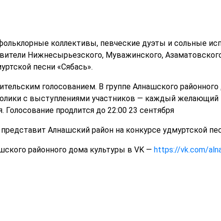
 фольклорные коллективы, певческие дуэты и сольные исп
вители Нижнесырьезского, Муважинского, Азаматовского 
уртской песни «Сябась».
ительским голосованием. В группе Алнашского районного
олики с выступлениями участников — каждый желающий 
 Голосование продлится до 22:00 23 сентября
представит Алнашский район на конкурсе удмуртской пе
шского районного дома культуры в VK —
https://vk.com/al