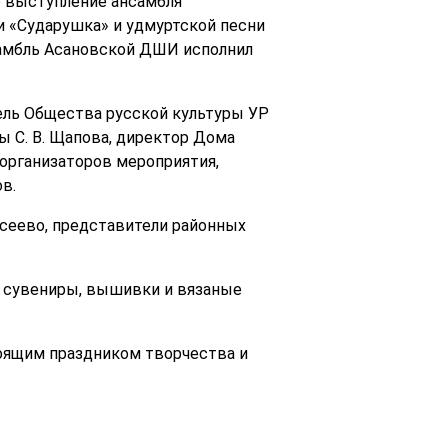
е выступление ансамбля
и «Сударушка» и удмуртской песни
нсамбль Асановской ДШИ исполнил
тель Общества русской культуры УР
ы С. В. Щапова, директор Дома
 организаторов мероприятия,
в.
сеево, представители районных
ы сувениры, вышивки и вязаные
тоящим праздником творчества и