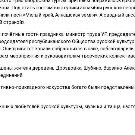
ского трио «Вордскем гуртэ». Зрителям понравилось ярко
йона. Под стать гостям выступили ансамбли русской песн
лнили песн «Милый край, Алнашская земля». А сводный а
 страной».
 почётные гости праздника: министр труда УР, председа
председателя республиканского Общества русской культур
. Они приветствовали собравшихся в зале, поблагодарили
рам мероприятия и руководителям творческих коллективо
шены жители деревень Дроздовка, Шубино, Варзино-Алек
единений.
ативно-прикладного искусства богато были представлен
инных любителей русской культуры, музыки и танца, нас