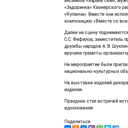
ансамбль «Варале сем», муж
«Задоринка» Кизнерского ра
«Купанча». Вместе они испо
композицию «Вместе со всей
Далее на сцену поднимаются
С.С. Фефилов, заместитель 
дружбы народов А. В. Шуклин
вручили грамоты организато
На мероприятие были пригла
национально-культурных объ
На выставке изделий декор
изделия.
Праздник стал встречей ист
вдохновения.
Поделиться