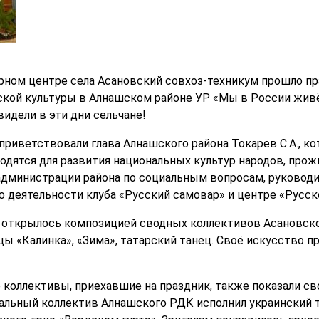
урном центре села Асановский совхоз-техникум прошло п
кой культуры в Алнашском районе УР «Мы в России живё
идели в эти дни сельчане!
приветствовали глава Алнашского района Токарев С.А., ко
одятся для развития национальных культур народов, про
дминистрации района по социальным вопросам, руководит
 о деятельности клуба «Русский самовар» и центре «Русск
 открылось композицией сводных коллективов Асановско
цы «Калинка», «Зима», татарский танец. Своё искусство 
коллективы, приехавшие на праздник, также показали св
альный коллектив Алнашского РДК исполнил украинский 