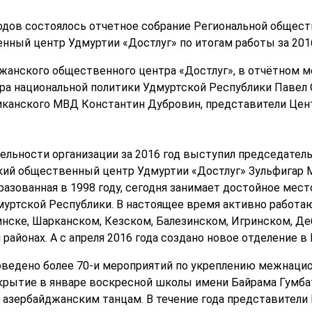
дов состоялось отчетное собрание Региональной общест
ный центр Удмуртии «Достлуг» по итогам работы за 2016
анского общественного центра «Достлуг», в отчётном м
а национальной политики Удмуртской Республики Павел О
иканского МВД Константин Дубровин, представители Цен
ельности организации за 2016 год выступил председател
ий общественный центр Удмуртии «Достлуг» Зульфигар М
азованная в 1998 году, сегодня занимает достойное мест
уртской Республики. В настоящее время активно работа
инске, Шарканском, Кезском, Балезинском, Игринском, Д
айонах. А с апреля 2016 года создано новое отделение в
роведено более 70-и мероприятий по укреплению межнаци
крытие в январе воскресной школы имени Байрама Гумбато
 азербайджанским танцам. В течение года представители