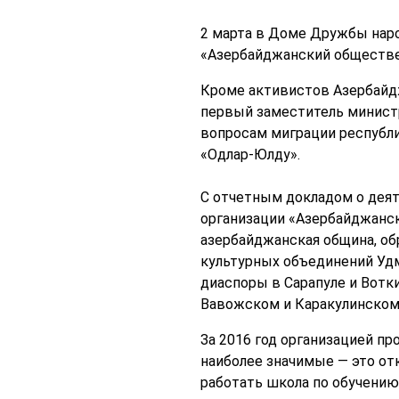
2 марта в Доме Дружбы наро
«Азербайджанский обществен
Кроме активистов Азербайдж
первый заместитель министр
вопросам миграции республ
«Одлар-Юлду».
С отчетным докладом о деят
организации «Азербайджанск
азербайджанская община, обр
культурных объединений Удм
диаспоры в Сарапуле и Вотк
Вавожском и Каракулинском р
За 2016 год организацией п
наиболее значимые — это от
работать школа по обучению