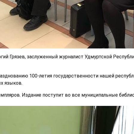
ргий Грязев, заслуженный журналист Удмуртской Республи
разднованию 100-летия государственности нашей республи
х языков.
емпляров. Издание поступит во все муниципальные библи