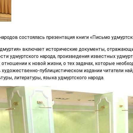
ародов состоялась презентация книги «Письмо удмуртск
«Удмуртия» включает исторические документы, отражающ
сти удмуртского народа, произведения известных удмурт
х отношении к новой жизни, о тех задачах, которые необ
в художественно-публицистическом издании читатели на
туры, литературы, языка удмуртского народа.