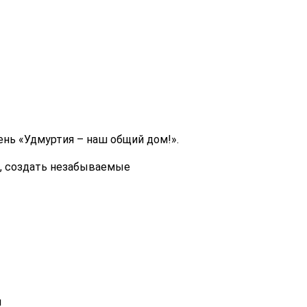
нь «Удмуртия – наш общий дом!».
м, создать незабываемые
!